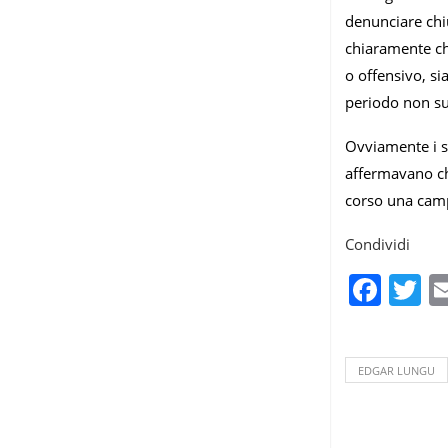
denunciare chiu
chiaramente che
o offensivo, si
periodo non su
Ovviamente i so
affermavano che
corso una campa
Condividi
Fac
T
EDGAR LUNGU