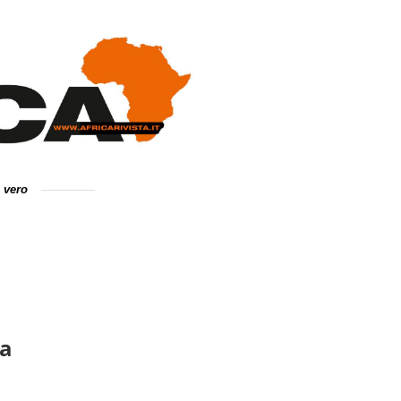
e vero
ca