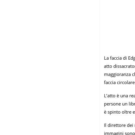
La faccia di Ed
atto dissacrato
maggioranza ch
faccia circolare
L’atto è una re
persone un lib
è spinto oltre 
Il direttore de
immagini sono d