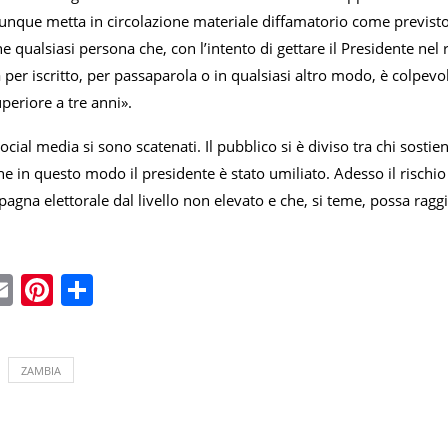
nque metta in circolazione materiale diffamatorio come previsto d
 qualsiasi persona che, con l’intento di gettare il Presidente nel 
a per iscritto, per passaparola o in qualsiasi altro modo, è colpev
periore a tre anni».
cial media si sono scatenati. Il pubblico si è diviso tra chi sostie
 in questo modo il presidente è stato umiliato. Adesso il rischio 
gna elettorale dal livello non elevato e che, si teme, possa raggiu
ebook
witter
Email
Pinterest
Condividi
ZAMBIA