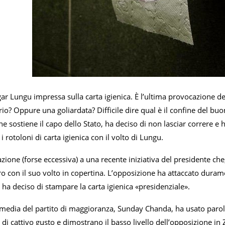
gar Lungu impressa sulla carta igienica. È l’ultima provocazione d
rio? Oppure una goliardata? Difficile dire qual è il confine del buong
e sostiene il capo dello Stato, ha deciso di non lasciar correre
 i rotoloni di carta igienica con il volto di Lungu.
azione (forse eccessiva) a una recente iniziativa del presidente che
ro con il suo volto in copertina. L’opposizione ha attaccato dur
e ha deciso di stampare la carta igienica «presidenziale».
i media del partito di maggioranza, Sunday Chanda, ha usato parole
i cattivo gusto e dimostrano il basso livello dell’opposizione in Z