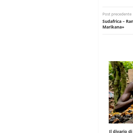
Post precedente
Sudafrica – Ra
Marikana»
Infantino gioca la carta africana per salvare
Il divario di 