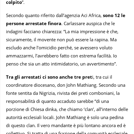
colpito
”.
Secondo quanto riferito dall’agenzia Aci Africa,
sono 12 le
persone arrestate finora
. Carlassare auspica che le
indagini facciano chiarezza: “La mia impressione è che,
sicuramente, il movente non può essere la rapina. Ma
escludo anche l’omicidio perché, se avessero voluto
ammazzarmi, l’avrebbero fatto con estrema facilità. Io
penso che sia un atto intimidatorio, un avvertimento”.
Tra gli arrestati ci sono anche tre pret
i, tra cui il
coordinatore diocesano, don John Mathiang. Secondo una
fonte sentita da Nigrizia, rivista dei preti comboniani, la
responsabilità di quanto accaduto sarebbe “di una
porzione di Chiesa dinka, che chiamo ‘clan’, all’interno delle
autorità ecclesiali locali. John Mathiang è solo una pedina
di questo clan. Il vero mandante è più lontano ancora ed è
collettivo. Si tratta di una frazione della comunità ecclesiale