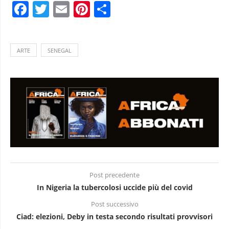
Facebook
Twitter
Email
Pinterest
Condividi
ARTE
SENEGAL
Post precedente
In Nigeria la tubercolosi uccide più del covid
Post successivo
Ciad: elezioni, Deby in testa secondo risultati provvisori