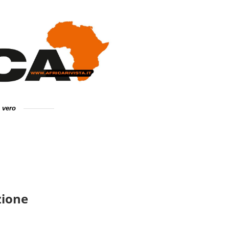
e vero
zione