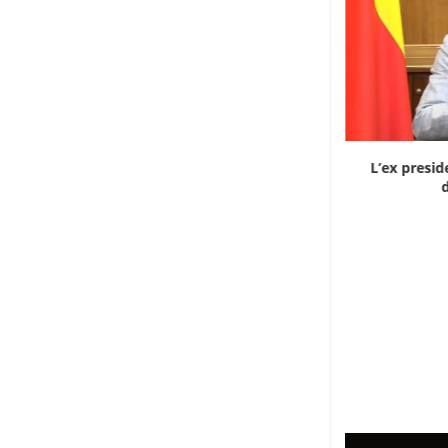
Dieci cinesi a processo in Mali per l’apertura...
L’ex presid
d
8 Agosto 2026