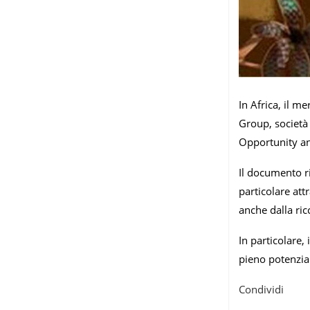
In Africa, il m
Group, società 
Opportunity an
Il documento ri
particolare att
anche dalla ricc
In particolare,
pieno potenzial
Condividi