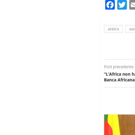
Fac
T
AFRICA
AN
Post precedente
“L’Africa non h
Banca Africana