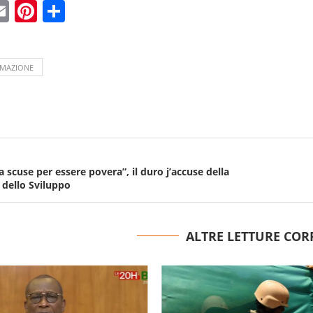
ebook
witter
Email
Pinterest
Condividi
IMAZIONE
a scuse per essere povera”, il duro j’accuse della
 dello Sviluppo
ALTRE LETTURE COR