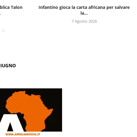
blica Talon
Infantino gioca la carta africana per salvare
.
la...
7 Agosto 2026
GIUGNO