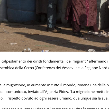
 calpestamento dei diritti fondamentali dei migranti” affermano i 
semblea della Cerna (Conferenza dei Vescovi della Regione Nord de
ella migrazione, in aumento in tutto il mondo, rimane una delle pr
ea il comunicato, inviato all’Agenzia Fides. “La migrazione mette i
o, il rispetto dovuto ad ogni essere umano, qualunque sia la sua 
vicinanza e di condivisione sul tema che avvicina la sponda sud 