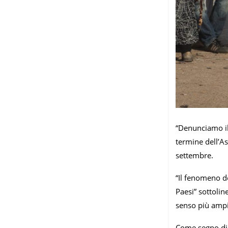
“Denunciamo il
termine dell’As
settembre.
“Il fenomeno d
Paesi” sottolin
senso più ampi
Come segno di 