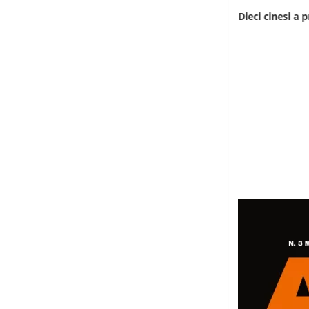
L’infermiera che scala le montagne
Dieci cinesi a p
dell’Uganda
8 Agosto 2026