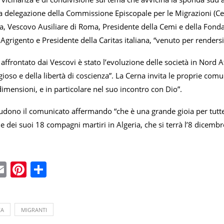
a delegazione della Commissione Episcopale per le Migrazioni (Cem
a, Vescovo Ausiliare di Roma, Presidente della Cemi e della Fond
Agrigento e Presidente della Caritas italiana, “venuto per rendersi
affrontato dai Vescovi è stato l’evoluzione delle società in Nord 
gioso e della libertà di coscienza”. La Cerna invita le proprie comuni
 dimensioni, e in particolare nel suo incontro con Dio”.
udono il comunicato affermando “che è una grande gioia per tutte 
 e dei suoi 18 compagni martiri in Algeria, che si terrà l’8 dicemb
ebook
witter
Email
Pinterest
Condividi
CA
MIGRANTI