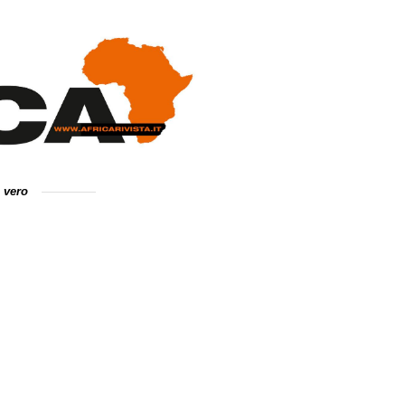
e vero