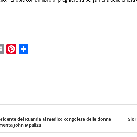
ebook
witter
Email
Pinterest
Condividi
esidente del Ruanda al medico congolese delle donne
Gior
menta John Mpaliza