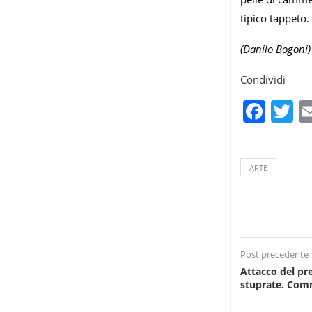
tipico tappeto.
(Danilo Bogoni)
Condividi
Fac
T
ARTE
Post precedente
Attacco del pr
stuprate. Com