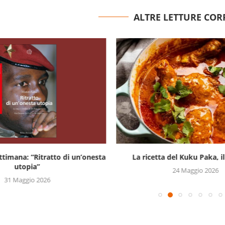
ALTRE LETTURE COR
settimana: “Ritratto di un’onesta
La ricetta del Kuku Paka, il 
utopia”
24 Maggio 2026
31 Maggio 2026