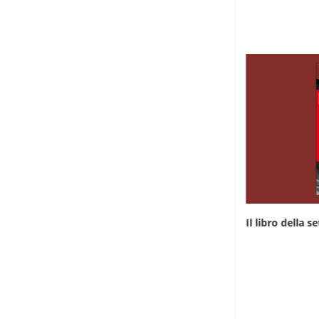
Il libro della settimana: “Rwanda, da qualche
Il libro della 
parte...
7 Giugno 2026