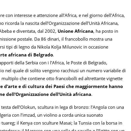
e con interesse e attenzione all’Africa, e nel giorno dell’Africa,
o ricorda la nascita dell’Organizzazione dell’Unità Africana,
Abeba e diventata, dal 2002,
Unione Africana
, ha posto in
missione postale. Da 86 dinari, il francobollo mostra una
ersi tipi di legno da Nikola Kolja Milunovic in occasione
rte africana di Belgrado
.
apporti della Serbia con i l’Africa, le Poste di Belgrado,
lio nel quale di solito vengono racchiusi un numero variabile di
n multiplo che contiene otto francobolli ed altrettante vignette
e d’arte e di cultura dei Paesi che maggiormente hanno
ne dell’Organizzazione dell’Unità africana
.
a testa dell’Olokun, scultura in lega di bronzo: l’Angola con una
Algeria con l’imzad, un violino a corda unica suonato
tuareg; il Kenya con sculture Masai; la Tunsia con la borsa in
ortodossa; il Marocco con una sella da cavallo e l’Egitto con un