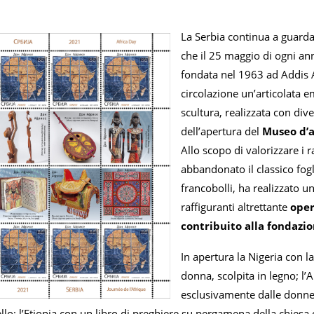
La Serbia continua a guardar
che il 25 maggio di ogni ann
fondata nel 1963 ad Addis 
circolazione un’articolata e
scultura, realizzata con div
dell’apertura del
Museo d’a
Allo scopo di valorizzare i r
abbandonato il classico fog
francobolli, ha realizzato u
raffiguranti altrettante
oper
contribuito alla fondazio
In apertura la Nigeria con l
donna, scolpita in legno; l’
esclusivamente dalle donne 
lo; l’Etiopia con un libro di preghiere su pergamena della chiesa 