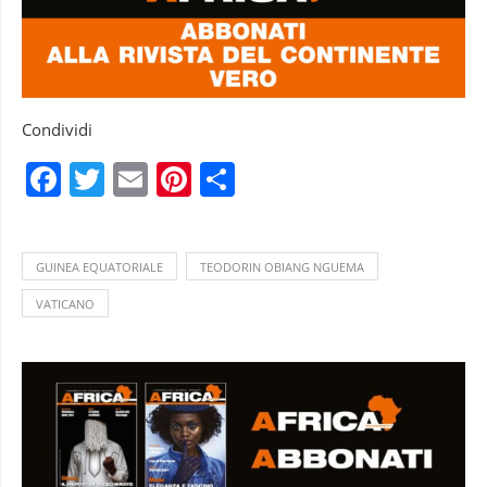
Condividi
Facebook
Twitter
Email
Pinterest
Condividi
GUINEA EQUATORIALE
TEODORIN OBIANG NGUEMA
VATICANO