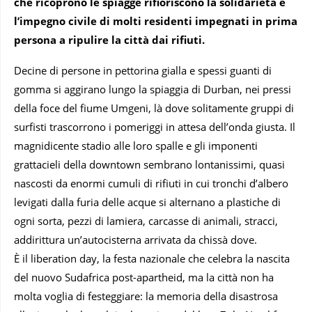
che ricoprono le spiagge rifioriscono la solidarietà e
l’impegno civile di molti residenti impegnati in prima
persona a ripulire la città dai rifiuti.
Decine di persone in pettorina gialla e spessi guanti di
gomma si aggirano lungo la spiaggia di Durban, nei pressi
della foce del fiume Umgeni, là dove solitamente gruppi di
surfisti trascorrono i pomeriggi in attesa dell’onda giusta. Il
magnidicente stadio alle loro spalle e gli imponenti
grattacieli della downtown sembrano lontanissimi, quasi
nascosti da enormi cumuli di rifiuti in cui tronchi d’albero
levigati dalla furia delle acque si alternano a plastiche di
ogni sorta, pezzi di lamiera, carcasse di animali, stracci,
addirittura un’autocisterna arrivata da chissà dove.
È il
liberation day, la festa nazionale che celebra la nascita
del nuovo Sudafrica post-apartheid, ma la città non ha
molta voglia di festeggiare: la memoria della disastrosa