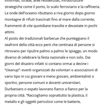
informali, strade, aree residenziali, infrastrutture
strategiche come il porto, lo scalo ferroviario e la raffineria.
Le onde dell’oceano ributtano a riva giorno dopo giorno
montagne di rifiuti trascinati fino al mare dalla corrente,
frammenti di vite quotidiane travolte e devastate in pochi
attimi.
Al posto dei tradizionali barbecue che punteggiano il
seafront della città ecco però che centinaia di persone si
ritrovano per ripulire palmo a palmo le spiagge, un modo
diverso di celebrare la festa nazionale e non solo. Dai
giorni del disastro infatti si contano ormai a decine i
“cleanup”: eventi organizzati da volontari o associazioni di
vario tipo in cui giovani e meno giovani, ambientalisti o
sportivi, persone comuni e docenti universitari,
Durbanians o expats lavorano fianco a fianco per la
propria città. “Raccogliamo soprattutto la plastica, il
metallo e gli oggetti pericolosi come le batterie,