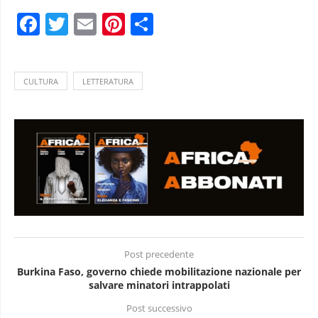
Facebook
Twitter
Email
Pinterest
Condividi
CULTURA
LETTERATURA
Post precedente
Burkina Faso, governo chiede mobilitazione nazionale per
salvare minatori intrappolati
Post successivo