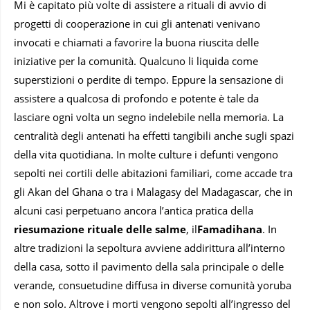
Mi è capitato più volte di assistere a rituali di avvio di
progetti di cooperazione in cui gli antenati venivano
invocati e chiamati a favorire la buona riuscita delle
iniziative per la comunità. Qualcuno li liquida come
superstizioni o perdite di tempo. Eppure la sensazione di
assistere a qualcosa di profondo e potente è tale da
lasciare ogni volta un segno indelebile nella memoria. La
centralità degli antenati ha effetti tangibili anche sugli spazi
della vita quotidiana. In molte culture i defunti vengono
sepolti nei cortili delle abitazioni familiari, come accade tra
gli Akan del Ghana o tra i Malagasy del Madagascar, che in
alcuni casi perpetuano ancora l’antica pratica della
riesumazione rituale delle salme
, il
Famadihana
. In
altre tradizioni la sepoltura avviene addirittura all’interno
della casa, sotto il pavimento della sala principale o delle
verande, consuetudine diffusa in diverse comunità yoruba
e non solo. Altrove i morti vengono sepolti all’ingresso del