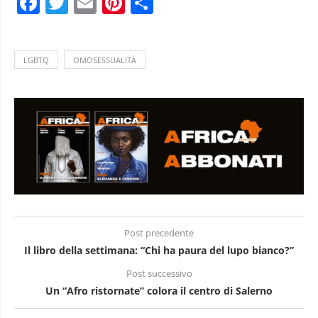
Facebook
Twitter
Email
Pinterest
Condividi
LGBTQ
OMOSESSUALITÀ
Post precedente
Il libro della settimana: “Chi ha paura del lupo bianco?”
Post successivo
Un “Afro ristornate” colora il centro di Salerno