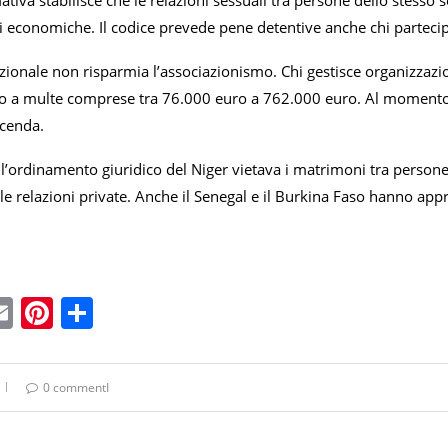
iva stabilisce che le relazioni sessuali tra persone dello stesso s
i economiche. Il codice prevede pene detentive anche chi parteci
tuzionale non risparmia l’associazionismo. Chi gestisce organizzazion
o a multe comprese tra 76.000 euro a 762.000 euro. Al momento 
vicenda.
 l’ordinamento giuridico del Niger vietava i matrimoni tra person
le relazioni private. Anche il Senegal e il Burkina Faso hanno app
ebook
witter
Email
Pinterest
Condividi
0 commentI