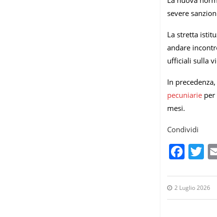
La nuova normat
severe sanzion
La stretta isti
andare incontr
ufficiali sulla 
In precedenza,
pecuniarie
per 
mesi.
Condividi
Fac
T
2 Luglio 2026