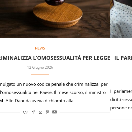
NEWS
RIMINALIZZA L’OMOSESSUALITÀ PER LEGGE
IL PA
12 Giugno 2026
omulgato un nuovo codice penale che criminalizza, per
Il parlame
 l’omosessualità nel Paese. Il mese scorso, il ministro
diritti sess
 M. Alio Daouda aveva dichiarato alla …
persone om