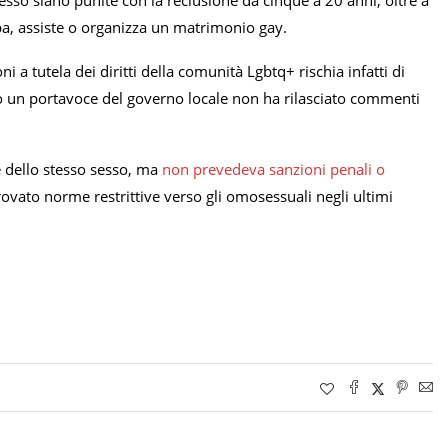
esso siano punite con la reclusione da cinque a 20 anni, oltre a
pa, assiste o organizza un matrimonio gay.
i a tutela dei diritti della comunità Lgbtq+ rischia infatti di
un portavoce del governo locale non ha rilasciato commenti
e dello stesso sesso, ma
non prevedeva sanzioni penali o
rovato norme restrittive verso gli omosessuali negli ultimi