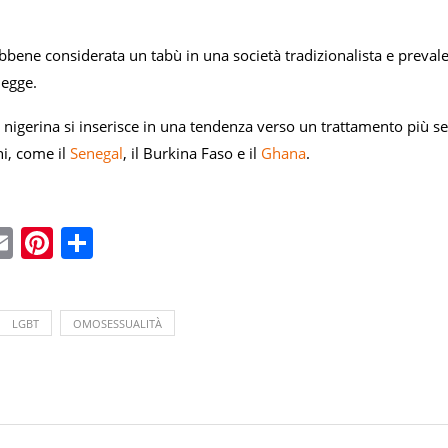
ebbene considerata un tabù in una società tradizionalista e prev
legge.
nigerina si inserisce in una tendenza verso un trattamento più sev
ni, come il
Senegal
, il Burkina Faso e il
Ghana
.
ebook
witter
Email
Pinterest
Condividi
LGBT
OMOSESSUALITÀ