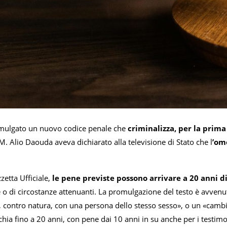
omulgato un nuovo codice penale che
criminalizza, per la prima
 M. Alio Daouda aveva dichiarato alla televisione di Stato che l
’om
etta Ufficiale,
le pene previste possono arrivare a 20 anni d
 o di circostanze attenuanti. La promulgazione del testo è avvenu
, contro natura, con una persona dello stesso sesso», o un «cambi
schia fino a 20 anni, con pene dai 10 anni in su anche per i testimo