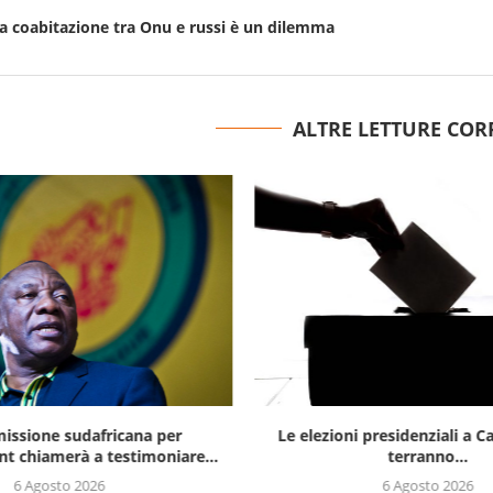
 la coabitazione tra Onu e russi è un dilemma
ALTRE LETTURE COR
issione sudafricana per
Le elezioni presidenziali a C
t chiamerà a testimoniare...
terranno...
6 Agosto 2026
6 Agosto 2026