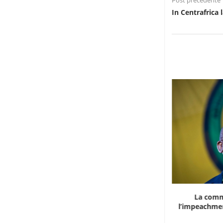
Post precedente
In Centrafrica
Marocco, la crescita non basta: l’analisi
La comm
economica dietro...
l’impeachmen
6 Agosto 2026