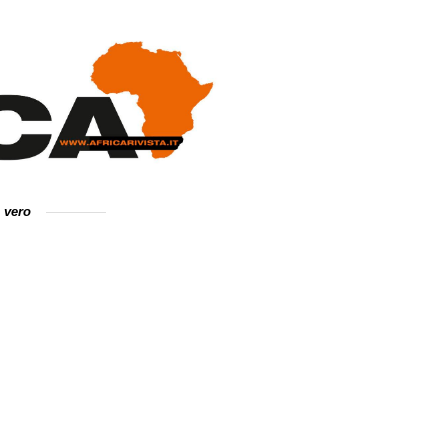
e vero