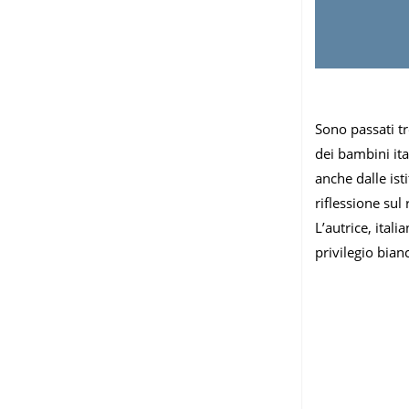
Sono passati t
dei bambini it
anche dalle ist
riflessione sul
L’autrice, ital
privilegio bian