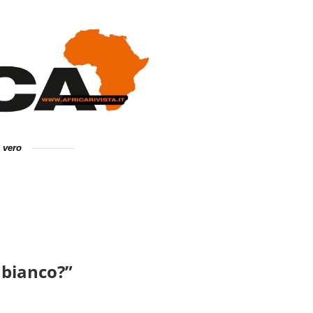
e vero
o bianco?”