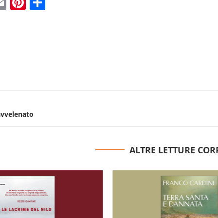
ebook
witter
Email
Pinterest
Condividi
 avvelenato
ALTRE LETTURE COR