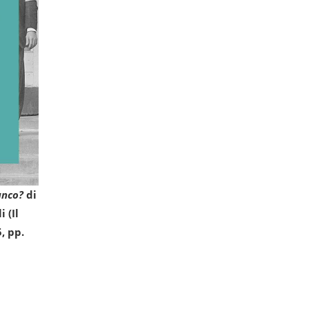
anco?
di
 (Il
, pp.