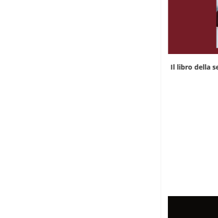
Il libro della settimana: “Parlare in lingue”
Il libro della 
2 Agosto 2026