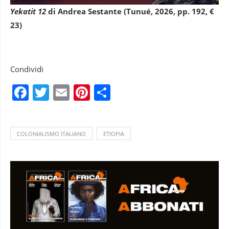
Yekatit 12
di Andrea Sestante
(Tunué, 2026, pp. 192, €
23)
Condividi
Facebook
Twitter
Email
Pinterest
Condividi
COLONIALISMO ITALIANO
ETIOPIA