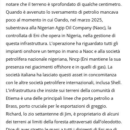
notare che il terreno è sprofondato di qualche centimetro.
Quando è avvenuto lo sversamento di petrolio mancava
poco al momento in cui Oando, nel marzo 2025,
subentrava alla Nigerian Agip Oil Company (Naoc), la
controllata di Eni che opera in Nigeria, nella gestione di
questa infrastruttura. L’operazione ha riguardato tutti gli
impianti onshore un tempo in mano a Naoc e alla società
petrolifera nazionale nigeriana, Nncp (Eni mantiene la sua
presenza nei giacimenti offshore e in quelli di gas). La
società italiana ha lasciato questi asset in concomitanza
con le altre società petrolifere internazionali, inclusa Shell.
L’infrastruttura che insiste sui terreni della comunità di
Etiema è una delle principali linee che porta petrolio a
Brass, porto cruciale per le esportazioni di greggio.
Richard, lo zio settantenne di Jim, è proprietario di alcuni
dei terreni ai limiti della foresta attraversati dall’oleodotto.
Dice di aver stretto le mani a tutti i dirigenti di Eni ma di