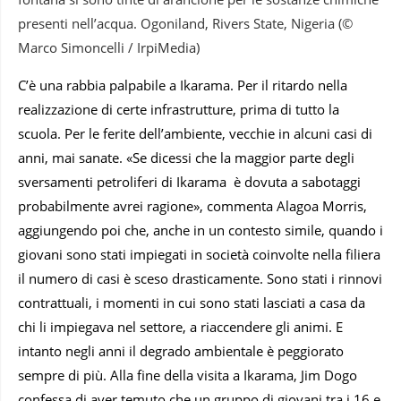
presenti nell’acqua. Ogoniland, Rivers State, Nigeria (©
Marco Simoncelli / IrpiMedia)
C’è una rabbia palpabile a Ikarama. Per il ritardo nella
realizzazione di certe infrastrutture, prima di tutto la
scuola. Per le ferite dell’ambiente, vecchie in alcuni casi di
anni, mai sanate. «Se dicessi che la maggior parte degli
sversamenti petroliferi di Ikarama è dovuta a sabotaggi
probabilmente avrei ragione», commenta Alagoa Morris,
aggiungendo poi che, anche in un contesto simile, quando i
giovani sono stati impiegati in società coinvolte nella filiera
il numero di casi è sceso drasticamente. Sono stati i rinnovi
contrattuali, i momenti in cui sono stati lasciati a casa da
chi li impiegava nel settore, a riaccendere gli animi. E
intanto negli anni il degrado ambientale è peggiorato
sempre di più. Alla fine della visita a Ikarama, Jim Dogo
confessa di aver temuto che un gruppo di giovani tra i 16 e