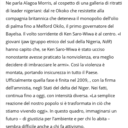
Ne parla Alagoa Morris, al cospetto di una galleria di ritratti
di leader nigeriani: dal re Okoko che resistette alla
compagnia britannica che deteneva il monopolio dell’olio
di palma fino a Melford Okilo, il primo governatore del
Bayelsa. Il volto sorridente di Ken Saro-Wiwa è al centro. «I
giovani ijaw (gruppo etnico del sud della Nigeria,
NdR
)
hanno capito che, se Ken Saro-Wiwa è stato ucciso
nonostante avesse praticato la nonviolenza, era meglio
decidere di imbracciare le armi». Così la violenza è
montata, portando insicurezza in tutto il Paese.
Ufficialmente quella fase è finita nel 2009, , con la firma
dell’amnistia, negli Stati del delta del Niger. Nei fatti,
continua fino a oggi, con intensità diversa. «La semplice
reazione del nostro popolo si è trasformata in ciò che
stiamo vivendo oggi». In questo quadro, immaginarsi un
futuro – di giustizia per l’ambiente e per chi lo abita –
sembra difficile anche a chi fa attivismo.