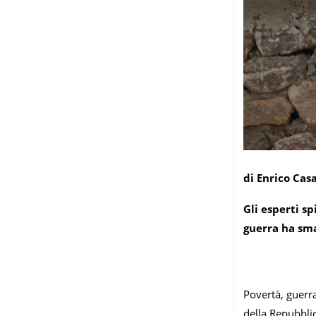
di Enrico Cas
Gli esperti sp
guerra ha sman
Povertà, guerra
della Repubbli