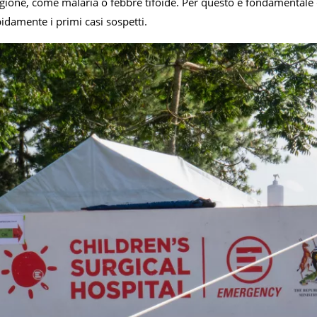
egione, come malaria o febbre tifoide. Per questo è fondamentale di
idamente i primi casi sospetti.