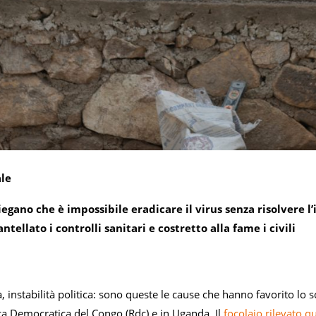
ale
iegano che è impossibile eradicare il virus senza risolvere l’
tellato i controlli sanitari e costretto alla fame i civili
, instabilità politica: sono queste le cause che hanno favorito lo 
ca Democratica del Congo (Rdc) e in Uganda. Il
focolaio rilevato 