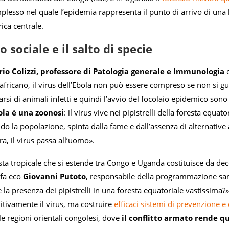
esso nel quale l’epidemia rappresenta il punto di arrivo di una l
rica centrale.
o sociale e il salto di specie
rio Colizzi, professore di Patologia generale e Immunologia
africano, il virus dell’Ebola non può essere compreso se non si gu
ibarsi di animali infetti e quindi l’avvio del focolaio epidemico so
ola è una zoonosi
: il virus vive nei pipistrelli della foresta equa
 la popolazione, spinta dalla fame e dall’assenza di alternative a
a, il virus passa all’uomo».
ta tropicale che si estende tra Congo e Uganda costituisce da dec
fa eco
Giovanni Putoto
, responsabile della programmazione sani
 la presenza dei pipistrelli in una foresta equatoriale vastissima?
itivamente il virus, ma costruire
efficaci sistemi di prevenzione 
lle regioni orientali congolesi, dove
il conflitto armato rende qu