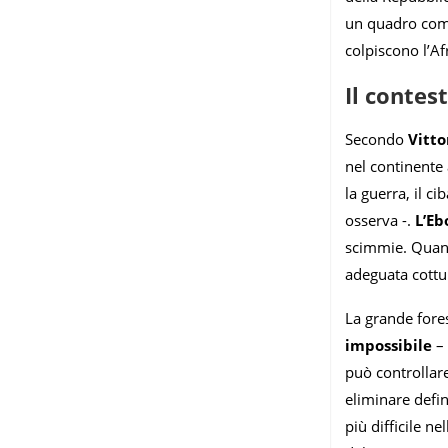
un quadro compl
colpiscono l’Af
Il contest
Secondo
Vitto
nel continente 
la guerra, il c
osserva -.
L’Eb
scimmie. Quando
adeguata cottur
La grande fores
impossibile
– 
può controllare
eliminare defin
più difficile ne