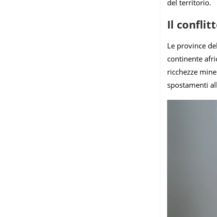
del territorio.
Il confli
Le province dell
continente afri
ricchezze miner
spostamenti al