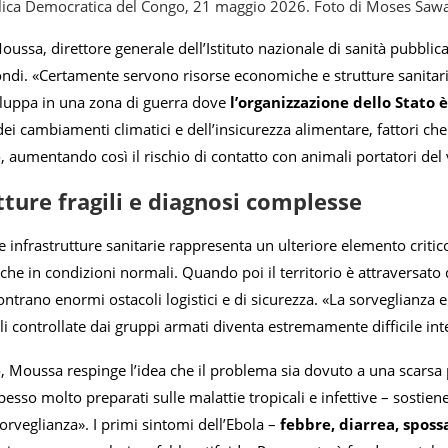
lica Democratica del Congo, 21 maggio 2026. Foto di Moses Sa
ssa, direttore generale dell’Istituto nazionale di sanità pubblica
ndi. «Certamente servono risorse economiche e strutture sanitar
iluppa in una zona di guerra dove
l’organizzazione dello Stato è
 dei cambiamenti climatici e dell’insicurezza alimentare, fattori 
, aumentando così il rischio di contatto con animali portatori del 
tture fragili e diagnosi complesse
le infrastrutture sanitarie rappresenta un ulteriore elemento critico. 
che in condizioni normali. Quando poi il territorio è attraversato
ontrano enormi ostacoli logistici e di sicurezza. «La sorveglianza
li controllate dai gruppi armati diventa estremamente difficile in
, Moussa respinge l’idea che il problema sia dovuto a una scarsa 
pesso molto preparati sulle malattie tropicali e infettive – sostie
sorveglianza». I primi sintomi dell’Ebola –
febbre, diarrea, sposs