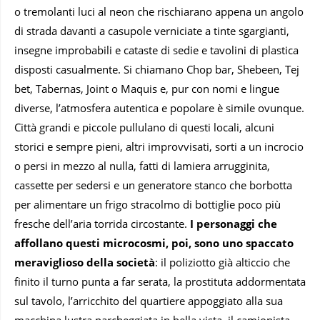
o tremolanti luci al neon che rischiarano appena un angolo
di strada davanti a casupole verniciate a tinte sgargianti,
insegne improbabili e cataste di sedie e tavolini di plastica
disposti casualmente. Si chiamano Chop bar, Shebeen, Tej
bet, Tabernas, Joint o Maquis e, pur con nomi e lingue
diverse, l’atmosfera autentica e popolare è simile ovunque.
Città grandi e piccole pullulano di questi locali, alcuni
storici e sempre pieni, altri improvvisati, sorti a un incrocio
o persi in mezzo al nulla, fatti di lamiera arrugginita,
cassette per sedersi e un generatore stanco che borbotta
per alimentare un frigo stracolmo di bottiglie poco più
fresche dell’aria torrida circostante.
I personaggi che
affollano questi microcosmi, poi, sono uno spaccato
meraviglioso della società
: il poliziotto già alticcio che
finito il turno punta a far serata, la prostituta addormentata
sul tavolo, l’arricchito del quartiere appoggiato alla sua
macchina lustra parcheggiata in bella vista, il camionista