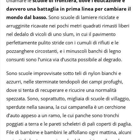
chiamare le
scuole di frontiera, dove l’educazione è
davvero una battaglia in prima linea per cambiare il
mondo dal basso.
Sono scuole di lamiere riciclate e
arrugginite ricavate nei pochi metri quadrati rimasti liberi
nel dedalo di vicoli di uno slum, in cui il pavimento
perfettamente pulito stride con i cumuli di rifiuti e le
pozzanghere circostanti, e i minuscoli banchi di legno
consunti sono l’unica via d’uscita possibile al degrado.
Sono scuole improvvisate sotto teli di nylon bianchi e
azzurri, nelle sterminate tendopoli dei campi profughi,
dove si tenta di recuperare e ricucire una normalità
spezzata. Sono, soprattutto, migliaia di scuole di villaggio,
sperdute nella savana, la cui campanella è un cerchione
d’auto appeso a un ramo, le cui panche sono tronchi
poggiati a terra e le pareti scheletri di pali coperti di paglia.
File di bambine e bambini le affollano ogni mattina, alcuni