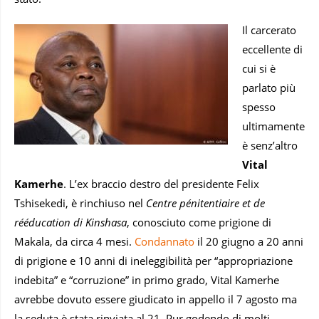
Il carcerato
eccellente di
cui si è
parlato più
spesso
ultimamente
è senz’altro
Vital
Kamerhe
. L’ex braccio destro del presidente Felix
Tshisekedi, è rinchiuso nel
Centre pénitentiaire et de
rééducation di Kinshasa
, conosciuto come prigione di
Makala, da circa 4 mesi.
Condannato
il 20 giugno a 20 anni
di prigione e 10 anni di ineleggibilità per “appropriazione
indebita” e “corruzione” in primo grado, Vital Kamerhe
avrebbe dovuto essere giudicato in appello il 7 agosto ma
la seduta è stata rinviata al 21. Pur godendo di molti