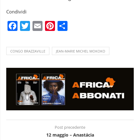
Condividi
Facebook
Twitter
Email
Pinterest
Condividi
CONGO BRAZZAVILLE
JEAN-MARIE MICHEL MOKOKO
Post precedente
12 maggio – Anastácia