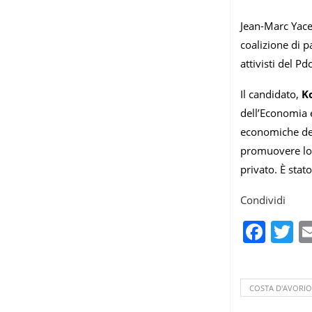
Jean-Marc Yace
coalizione di p
attivisti del Pd
Il candidato,
K
dell’Economia 
economiche del
promuovere lo 
privato. È sta
Condividi
Fac
T
COSTA D'AVORIO