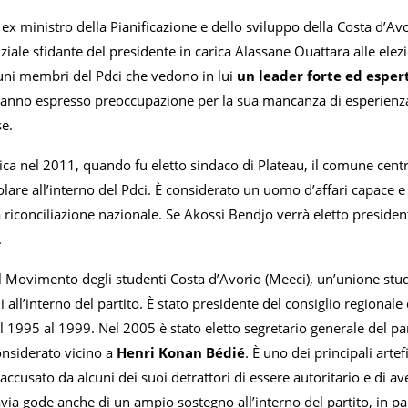
ex ministro della Pianificazione e dello sviluppo della Costa d’Av
ale sfidante del presidente in carica Alassane Ouattara alle elezi
cuni membri del Pdci che vedono in lui
un leader forte ed esperto
i hanno espresso preoccupazione per la sua mancanza di esperienza
se.
tica nel 2011, quando fu eletto sindaco di Plateau, il comune cent
are all’interno del Pdci. È considerato un uomo d’affari capace e u
riconciliazione nazionale. Se Akossi Bendjo verrà eletto president
.
Movimento degli studenti Costa d’Avorio (Meeci), un’unione stud
hi all’interno del partito. È stato presidente del consiglio regionale
al 1995 al 1999. Nel 2005 è stato eletto segretario generale del par
nsiderato vicino a
Henri Konan Bédié
. È uno dei principali artef
accusato da alcuni dei suoi detrattori di essere autoritario e di ave
via gode anche di un ampio sostegno all’interno del partito, in parti