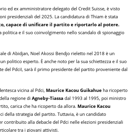
orio ed ex amministratore delegato del Credit Suisse, è visto
oni presidenziali del 2025. La candidatura di Thiam è stata
, capace di unificare il partito e riportarlo al potere.
 politica e il suo coinvolgimento nello scandalo di spionaggio
rale di Abidjan, Noel Akossi Bendjo rieletto nel 2018 è un
n politico esperto. È anche noto per la sua schiettezza e il suo
e del PdciI, sarà il primo presidente del partito proveniente dal
entesca vicina al Pdci,
Maurice Kacou Guikahue
ha ricoperto
 della regione di
Agneby-Tiassa
dal 1993 al 1995, poi ministro
tito, carica che ha ricoperto da allora.
Maurice Kacou
ici della strategia del partito. Tuttavia, è un candidato
r contribuito alla debacle del Pdci nelle elezioni presidenziali
colare tra i giovani attivisti.