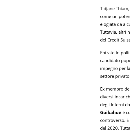
Tidjane Thiam, 
come un potenzi
elogiata da al
Tuttavia, altr
del Credit Suis
Entrato in poli
candidato popol
impegno per la 
settore privato
Ex membro del 
diversi incaric
degli Interni d
Guikahué
è co
controverso. È 
del 2020. Tutta