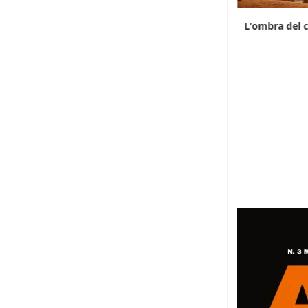
Il divario di prezzo riaccende il contrabbando
L’ombra del c
di...
7 Agosto 2026