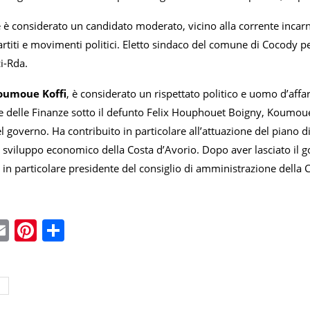
 è considerato un candidato moderato, vicino alla corrente incar
artiti e movimenti politici. Eletto sindaco del comune di Cocody 
ci-Rda.
oumoue Koffi
, è considerato un rispettato politico e uomo d’affa
e delle Finanze sotto il defunto Felix Houphouet Boigny, Koumoue K
 governo. Ha contribuito in particolare all’attuazione del piano 
sviluppo economico della Costa d’Avorio. Dopo aver lasciato il go
to in particolare presidente del consiglio di amministrazione de
ebook
witter
Email
Pinterest
Condividi