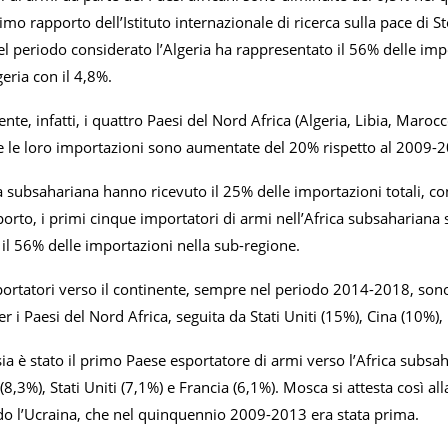
imo rapporto dell’Istituto internazionale di ricerca sulla pace di 
el periodo considerato l’Algeria ha rappresentato il 56% delle imp
eria con il 4,8%.
e, infatti, i quattro Paesi del Nord Africa (Algeria, Libia, Maroc
 e le loro importazioni sono aumentate del 20% rispetto al 2009-
rea subsahariana hanno ricevuto il 25% delle importazioni totali, 
porto, i primi cinque importatori di armi nell’Africa subsaharian
il 56% delle importazioni nella sub-regione.
portatori verso il continente, sempre nel periodo 2014-2018, sono
per i Paesi del Nord Africa, seguita da Stati Uniti (15%), Cina (10%)
ia è stato il primo Paese esportatore di armi verso l’Africa subs
8,3%), Stati Uniti (7,1%) e Francia (6,1%). Mosca si attesta così all
ndo l’Ucraina, che nel quinquennio 2009-2013 era stata prima.