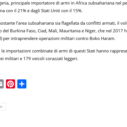
eria, principale importatore di armi in Africa subsahariana nel p
ina con il 21% e dagli Stati Uniti con il 15%.
onostante l’area subsahariana sia flagellata da conflitti armati, il 
o del Burkina Faso, Ciad, Mali, Mauritania e Niger, che nel 2017 
l) per intraprendere operazioni militari contro Boko Haram.
le importazioni combinate di armi di questi Stati hanno rapprese
i militari e 179 veicoli corazzati leggeri.
ebook
witter
Email
Pinterest
Condividi
MI