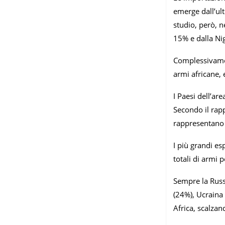
emerge dall’ult
studio, però, n
15% e dalla Nig
Complessivament
armi africane,
I Paesi dell’a
Secondo il rap
rappresentano 
I più grandi es
totali di armi 
Sempre la Russ
(24%), Ucraina (
Africa, scalza