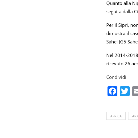
Quanto alla Nig
seguita dalla C
Per il Sipri, n
dimostra il cas
Sahel (G5 Sahe
Nel 2014-2018 
ricevuto 26 aere
Condividi
Fac
T
AFRICA
AR