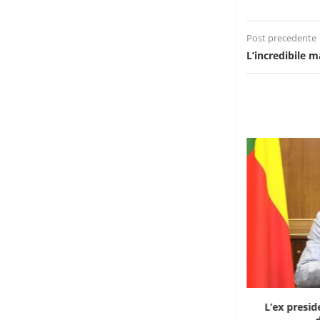
Post precedente
L’incredibile m
Dieci cinesi a processo in Mali per l’apertura...
L’ex presid