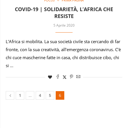
FOCUS
PRIMA PAGINA
COVID-19 | SOLIDARIETÀ, L’AFRICA CHE
RESISTE
5 Aprile 2020
L’Africa si mobilita. La sua società civile sta cercando di far
fronte, con la sua creatività, all’emergenza coronavirus. C’è
chi cuce mascherine fatte in casa, chi distribuisce cibo, chi
si …
1
…
4
5
6