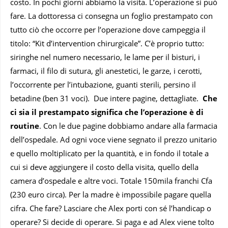
costo. In pochi giorni abbiamo la visita. L’operazione si può
fare. La dottoressa ci consegna un foglio prestampato con
tutto ciò che occorre per l’operazione dove campeggia il
titolo: “Kit d’intervention chirurgicale”. C’è proprio tutto:
siringhe nel numero necessario, le lame per il bisturi, i
farmaci, il filo di sutura, gli anestetici, le garze, i cerotti,
l’occorrente per l’intubazione, guanti sterili, persino il
betadine (ben 31 voci). Due intere pagine, dettagliate.
Che
ci sia il prestampato significa che l’operazione è di
routine
. Con le due pagine dobbiamo andare alla farmacia
dell’ospedale. Ad ogni voce viene segnato il prezzo unitario
e quello moltiplicato per la quantità, e in fondo il totale a
cui si deve aggiungere il costo della visita, quello della
camera d’ospedale e altre voci. Totale 150mila franchi Cfa
(230 euro circa). Per la madre è impossibile pagare quella
cifra. Che fare? Lasciare che Alex porti con sé l’handicap o
operare? Si decide di operare. Si paga e ad Alex viene tolto