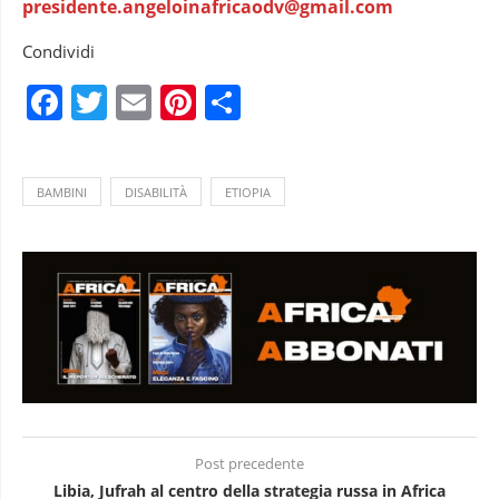
presidente.angeloinafricaodv@gmail.com
Condividi
Facebook
Twitter
Email
Pinterest
Condividi
BAMBINI
DISABILITÀ
ETIOPIA
Post precedente
Libia, Jufrah al centro della strategia russa in Africa