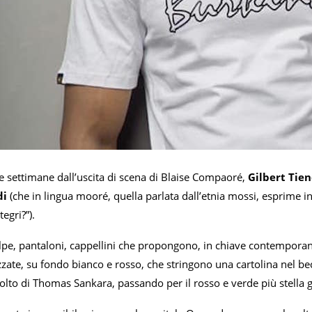
e settimane dall’uscita di scena di Blaise Compaoré,
Gilbert Tie
di
(che in lingua mooré, quella parlata dall’etnia mossi, esprime in
egri?”).
elpe, pantaloni, cappellini che propongono, in chiave contemporanea,
izzate, su fondo bianco e rosso, che stringono una cartolina nel be
volto di Thomas Sankara, passando per il rosso e verde più stella g