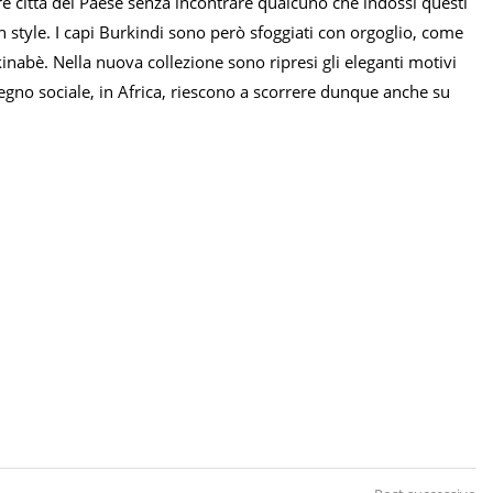
e città del Paese senza incontrare qualcuno che indossi questi
an style. I capi Burkindi sono però sfoggiati con orgoglio, come
nabè. Nella nuova collezione sono ripresi gli eleganti motivi
pegno sociale, in Africa, riescono a scorrere dunque anche su