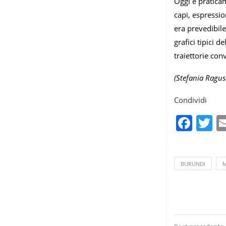
Oggi è pratica
capi, espressio
era prevedibile
grafici tipici de
traiettorie con
(Stefania Ragus
Condividi
Fac
T
BURUNDI