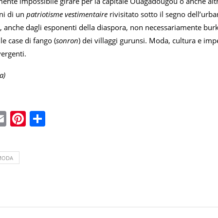
mente impossibile girare per la capitale Ouagadougou o anche altr
ni di un
patriotisme vestimentaire
rivisitato sotto il segno dell’urb
, anche dagli esponenti della diaspora, non necessariamente burki
lle case di fango (
sonron
) dei villaggi gurunsi. Moda, cultura e im
vergenti.
a)
ebook
witter
Email
Pinterest
Condividi
MODA