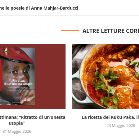
i nelle poesie di Anna Mahjar-Barducci
ALTRE LETTURE COR
settimana: “Ritratto di un’onesta
La ricetta del Kuku Paka, il 
utopia”
24 Maggio 2026
31 Maggio 2026