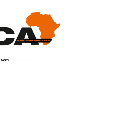
e vero