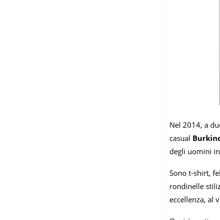
Nel 2014, a du
casual
Burkin
degli uomini int
Sono t-shirt, f
rondinelle stil
eccellenza, al 