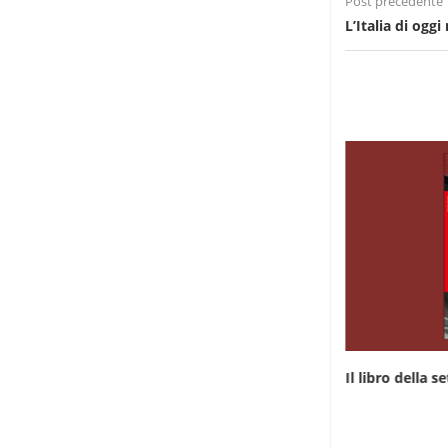
Post precedente
L’Italia di ogg
Il libro della settimana: “Rwanda, da qualche
Il libro della 
parte...
7 Giugno 2026