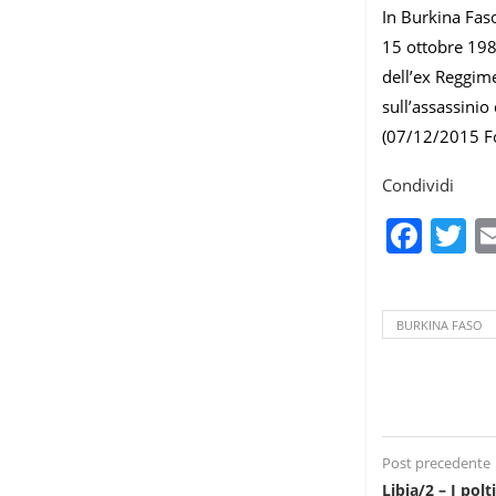
In Burkina Faso
15 ottobre 1987
dell’ex Reggime
sull’assassinio
(07/12/2015 F
Condividi
Fac
T
BURKINA FASO
Post precedente
Libia/2 – I pol