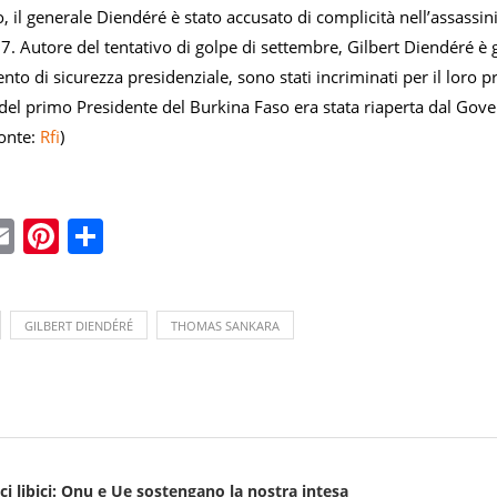
, il generale Diendéré è stato accusato di complicità nell’assassi
. Autore del tentativo di golpe di settembre, Gilbert Diendéré è gi
nto di sicurezza presidenziale, sono stati incriminati per il loro
 del primo Presidente del Burkina Faso era stata riaperta dal Gove
onte:
Rfi
)
ebook
witter
Email
Pinterest
Condividi
GILBERT DIENDÉRÉ
THOMAS SANKARA
tici libici: Onu e Ue sostengano la nostra intesa