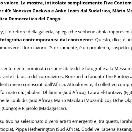
to valore. La mostra, intitolata semplicemente Five Contemp
er 40: Nonzuzo Gxekwa e Anke Loots dal Sudafrica, Mário 
lica Democratica del Congo.
, il direttore della galleria, spiega che sebbene abbia rappresenta
 fotografia contemporanea dal continente
. Questo, dice, è un
omuovere il loro lavoro. “Storicamente, è un problema, sospetto, 
recentemente nominata responsabile delle fotografie alla Messums 
urante il blocco del coronavirus, Bonzon ha fondato The Photograp
nti meno conosciuti dall’Africa. Attualmente, il collettivo compr
ca formato da: Jabulani Dhlamini (Sud Africa), Laura El-Tantawy (Eg
helle Loukidis (Sud Africa), Mário Macilau (Mozambico), Uche Okp
(Congo) e Rijasolo (Madagascar).
sultivo ha selezionato diversi artisti emergenti e, tra questi, I
Etiopia), Pippa Hetherington (Sud Africa), Godelive Kabena Kasanga