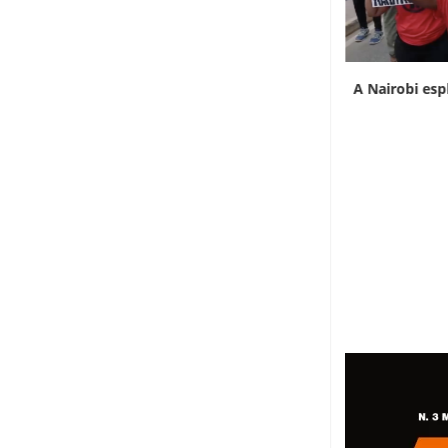
L’Uganda ha approvato l’invio di truppe a
A Nairobi esp
Gaza
7 Agosto 2026