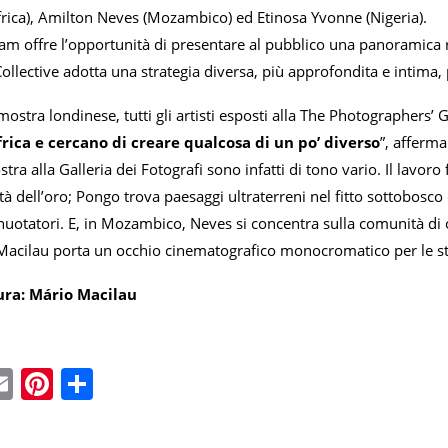
frica), Amilton Neves (Mozambico) ed Etinosa Yvonne (Nigeria).
m offre l’opportunità di presentare al pubblico una panoramica re
llective adotta una strategia diversa, più approfondita e intima,
ostra londinese, tutti gli artisti esposti alla The Photographers’ G
frica e cercano di creare qualcosa di un po’ diverso
”, afferm
tra alla Galleria dei Fotografi sono infatti di tono vario. Il lavoro
tà dell’oro; Pongo trova paesaggi ultraterreni nel fitto sottobosc
 nuotatori. E, in Mozambico, Neves si concentra sulla comunità di
Macilau porta un occhio cinematografico monocromatico per le stra
ura: Mário Macilau
ebook
witter
Email
Pinterest
Condividi