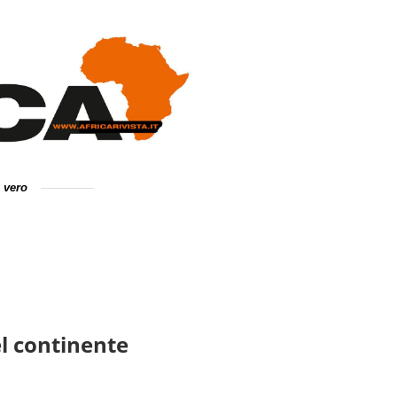
e vero
l continente