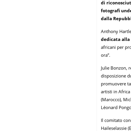
di riconosciu
fotografi und
dalla Repubb
Anthony Hartley
dedicata alla
africani per pr
ora”.
Julie Bonzon, 
disposizione d
promuovere tale
artisti in Afri
(Marocco), Mic
Léonard Pongo 
Il comitato con
Haileselassie (