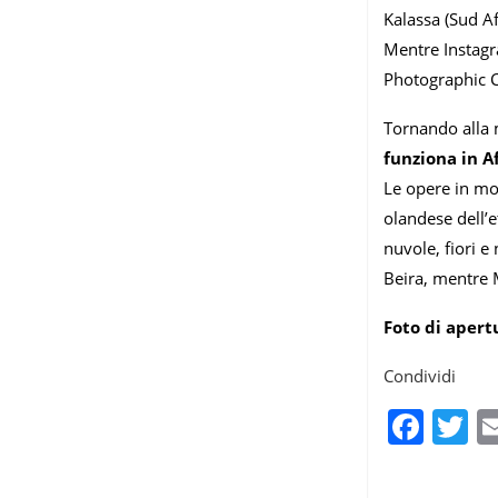
Kalassa (Sud A
Mentre Instagra
Photographic Co
Tornando alla m
funziona in A
Le opere in mos
olandese dell’e
nuvole, fiori e
Beira, mentre 
Foto di apert
Condividi
Fac
T