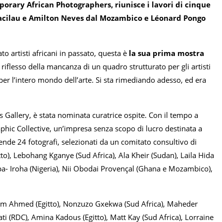
orary African Photographers, riunisce i lavori di cinque
Macilau e Amilton Neves dal Mozambico e Léonard Pongo
to artisti africani in passato, questa è
la sua prima mostra
 riflesso della mancanza di un quadro strutturato per gli artisti
per l’intero mondo dell’arte. Si sta rimediando adesso, ed era
Gallery, è stata nominata curatrice ospite. Con il tempo a
hic Collective, un’impresa senza scopo di lucro destinata a
ende 24 fotografi, selezionati da un comitato consultivo di
itto), Lebohang Kganye (Sud Africa), Ala Kheir (Sudan), Laila Hida
a- Iroha (Nigeria), Nii Obodai Provençal (Ghana e Mozambico),
brahim Ahmed (Egitto), Nonzuzo Gxekwa (Sud Africa), Maheder
ti (RDC), Amina Kadous (Egitto), Matt Kay (Sud Africa), Lorraine