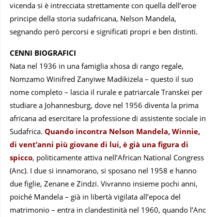
vicenda si è intrecciata strettamente con quella dell’eroe
principe della storia sudafricana, Nelson Mandela,
segnando però percorsi e significati propri e ben distinti.
CENNI BIOGRAFICI
Nata nel 1936 in una famiglia xhosa di rango regale,
Nomzamo Winifred Zanyiwe Madikizela – questo il suo
nome completo – lascia il rurale e patriarcale Transkei per
studiare a Johannesburg, dove nel 1956 diventa la prima
africana ad esercitare la professione di assistente sociale in
Sudafrica.
Quando incontra Nelson Mandela, Winnie,
di vent’anni più giovane di lui, è già una figura di
spicco
, politicamente attiva nell’African National Congress
(Anc). I due si innamorano, si sposano nel 1958 e hanno
due figlie, Zenane e Zindzi. Vivranno insieme pochi anni,
poiché Mandela – già in libertà vigilata all’epoca del
matrimonio – entra in clandestinità nel 1960, quando l’Anc