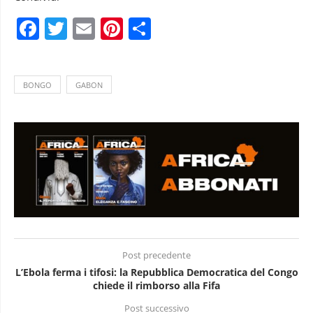
Facebook
Twitter
Email
Pinterest
Condividi
BONGO
GABON
Post precedente
L’Ebola ferma i tifosi: la Repubblica Democratica del Congo
chiede il rimborso alla Fifa
Post successivo