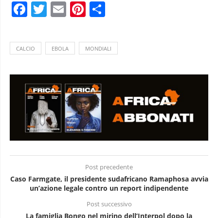
Facebook
Twitter
Email
Pinterest
Condividi
CALCIO
EBOLA
MONDIALI
Post precedente
Caso Farmgate, il presidente sudafricano Ramaphosa avvia
un’azione legale contro un report indipendente
Post successivo
La famiglia Bongo nel mirino dell’Interpol dopo la