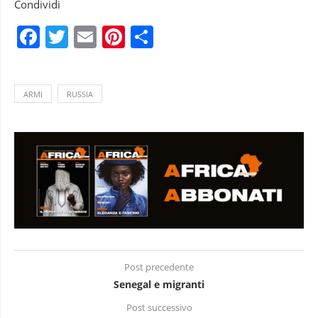
Condividi
Facebook
Twitter
Email
Pinterest
Condividi
ARMI
RUSSIA
Post precedente
Senegal e migranti
Post successivo