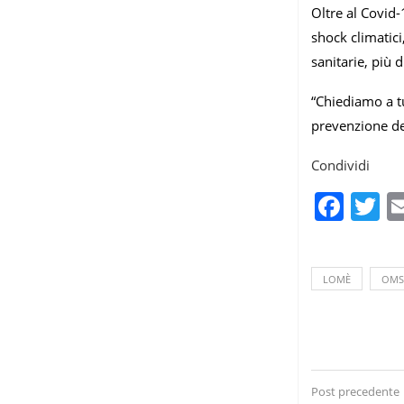
Oltre al Covid-
shock climatic
sanitarie, più 
“Chiediamo a t
prevenzione del
Condividi
Fac
T
LOMÈ
OMS
Post precedente