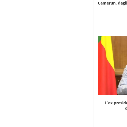
Camerun, dagli
Dieci cinesi a processo in Mali per l’apertura...
L’ex presid
d
8 Agosto 2026