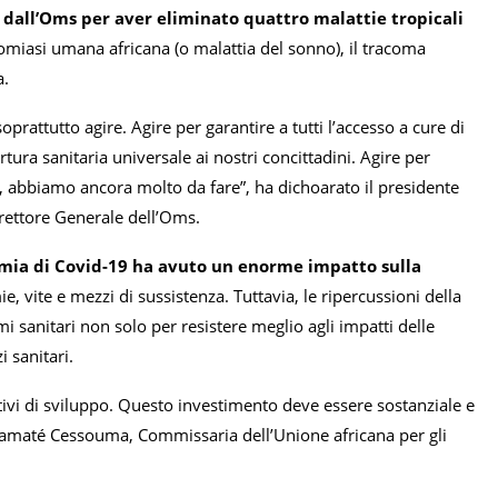
 dall’Oms per aver eliminato quattro malattie tropicali
osomiasi umana africana (o malattia del sonno), il tracoma
a.
rattutto agire. Agire per garantire a tutti l’accesso a cure di
ura sanitaria universale ai nostri concittadini. Agire per
e, abbiamo ancora molto da fare”, ha dichoarato il presidente
rettore Generale dell’Oms.
mia di Covid-19 ha avuto un enorme impatto sulla
e, vite e mezzi di sussistenza. Tuttavia, le ripercussioni della
i sanitari non solo per resistere meglio agli impatti delle
i sanitari.
ettivi di sviluppo. Questo investimento deve essere sostanziale e
 Samaté Cessouma, Commissaria dell’Unione africana per gli