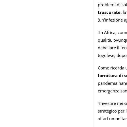
problemi di sa
trascurate:
la
(un’infezione a
“In Africa, com
qualità, ovunqu
debellare il fe
togolese, dopo
Come ricorda u
fornitura di s
pandemia hanno 
emergenze sanit
“Investire nei 
strategico per
affari umanitar