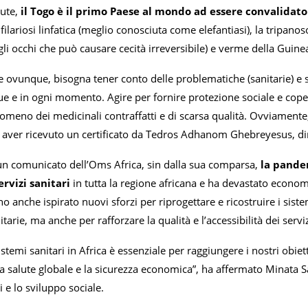
lute,
il Togo è il primo Paese al mondo ad essere convalidato
 filariosi linfatica (meglio conosciuta come elefantiasi), la tripan
gli occhi che può causare cecità irreversibile) e verme della Guine
e ovunque, bisogna tener conto delle problematiche (sanitarie) e sop
e e in ogni momento. Agire per fornire protezione sociale e copert
nomeno dei medicinali contraffatti e di scarsa qualità. Ovviament
 aver ricevuto un certificato da Tedros Adhanom Ghebreyesus, di
n comunicato dell’Oms Africa, sin dalla sua comparsa,
la pande
ervizi sanitari
in tutta la regione africana e ha devastato economi
anche ispirato nuovi sforzi per riprogettare e ricostruire i sistem
arie, ma anche per rafforzare la qualità e l’accessibilità dei serviz
sistemi sanitari in Africa è essenziale per raggiungere i nostri obi
 la salute globale e la sicurezza economica”, ha affermato Minata
i e lo sviluppo sociale.