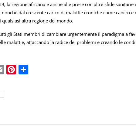
19, la regione africana è anche alle prese con altre sfide sanitarie 
i, nonché dal crescente carico di malattie croniche come cancro e
di qualsiasi altra regione del mondo.
utti gli Stati membri di cambiare urgentemente il paradigma a fav
le malattie, attaccando la radice dei problemi e creando le condiz
ebook
witter
Email
Pinterest
Condividi