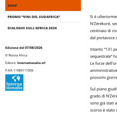
SHOP
Si è ulteriorme
PROMO “VINI DEL SUDAFRICA”
N’Zérékoré, sec
DIALOGHI SULL’AFRICA 2026
centinaio di ci
dal portavoce 
Edizione del 07/08/2026
Intanto “131 pe
© Rivista Africa
sequestrate” ha
Editore:
Internationalia srl
Le forze dell’o
amministrative,
P.IVA 11980111006
prossimi giorn
Sul piano giudi
grado di N’Zéré
sono già stati
scorso è stato 