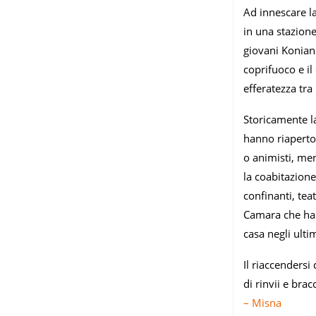
Ad innescare la
in una stazione
giovani Koniank
coprifuoco e il
efferatezza tra
Storicamente la
hanno riaperto 
o animisti, me
la coabitazione
confinanti, tea
Camara che ha p
casa negli ulti
Il riaccendersi
di rinvii e bra
– Misna