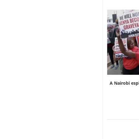
L’Uganda ha approvato l’invio di truppe a
A Nairobi esp
Gaza
7 Agosto 2026