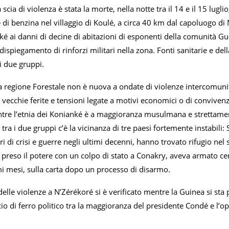
 scia di violenza è stata la morte, nella notte tra il 14 e il 15 lu
 di benzina nel villaggio di Koulé, a circa 40 km dal capoluogo di 
é ai danni di decine di abitazioni di esponenti della comunità Gue
 dispiegamento di rinforzi militari nella zona. Fonti sanitarie e de
 i due gruppi.
 regione Forestale non è nuova a ondate di violenze intercomunitarie
vecchie ferite e tensioni legate a motivi economici o di convivenza
ntre l’etnia dei Konianké è a maggioranza musulmana e strettamen
 tra i due gruppi c’è la vicinanza di tre paesi fortemente instabili: 
tri di crisi e guerre negli ultimi decenni, hanno trovato rifugio ne
reso il potere con un colpo di stato a Conakry, aveva armato centi
mi mesi, sulla carta dopo un processo di disarmo.
 delle violenze a N’Zérékoré si è verificato mentre la Guinea si 
ccio di ferro politico tra la maggioranza del presidente Condé e l’o