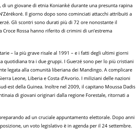
glio, di un giovane di etnia Konianké durante una presunta rapina
N’Zérékoré. Il giorno dopo sono cominciati attacchi attribuiti a
rzé. Gli scontri sono durati più di 72 ore nonostante il
lla Croce Rossa hanno riferito di crimini di un’estrema
 – la più grave risale al 1991 – e i fatti degli ultimi giorni
 quotidiana tra i due gruppi. I Guerzé sono per lo più cristiani
te legata alla comunità liberiana dei Mandingo. A complicare
Sierra Leone, Liberia e Costa d’Avorio. I miliziani delle nazioni
l sud-est della Guinea. Inoltre nel 2009, il capitano Moussa Dadis
naia di giovani originari dalla regione Forestale, ritornati a
sta preparando ad un cruciale appuntamento elettorale. Dopo anni
pposizione, un voto legislativo è in agenda per il 24 settembre.