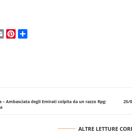
ebook
witter
Email
Pinterest
Condividi
a – Ambasciata degli Emirati colpita da un razzo Rpg:
25/0
ma
ALTRE LETTURE COR