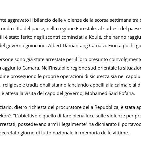
nte aggravato il bilancio delle violenze della scorsa settimana tra
onda città del paese, nella regione Forestale, al sud-est del paes
vili è stato ferito negli scontri cominciati a Koulé, che hanno ragg
del governo guineano, Albert Damantang Camara. Fino a pochi gior
rsone sono già state arrestate per il loro presunto coinvolgimento
 aggiunto Camara. Nell’instabile regione sud-orientale la situazio
rdine proseguono le proprie operazioni di sicurezza sia nel capol
 religiose e tradizionali stanno lanciando appelli alla calma e al 
i è attesa la visita del capo del governo, Mohamed Saïd Fofana.
ziario, dietro richiesta del procuratore della Repubblica, è stata 
koré. “L’obiettivo è quello di fare piena luce sulle violenze per p
 arrestati, possedevano armi illegalmente” ha dichiarato il portav
decretato giorno di lutto nazionale in memoria delle vittime.