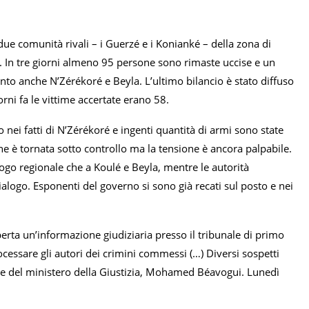
 due comunità rivali – i Guerzé e i Konianké – della zona di
e. In tre giorni almeno 95 persone sono rimaste uccise e un
iunto anche N’Zérékoré e Beyla. L’ultimo bilancio è stato diffuso
ni fa le vittime accertate erano 58.
 nei fatti di N’Zérékoré e ingenti quantità di armi sono state
ne è tornata sotto controllo ma la tensione è ancora palpabile.
uogo regionale che a Koulé e Beyla, mentre le autorità
dialogo. Esponenti del governo si sono già recati sul posto e nei
aperta un’informazione giudiziaria presso il tribunale di primo
rocessare gli autori dei crimini commessi (…) Diversi sospetti
oce del ministero della Giustizia, Mohamed Béavogui. Lunedì