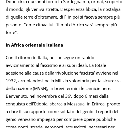
Dopo circa due anni tornò in Sardegna ma, ormai, scoperto
il mondo, gli veniva stretta. L’esperienza libica, la nostalgia
di quelle terre d’oltremare, di lì in poi si faceva sempre più
pesante. Come citava lui: “Il mal d’Africa sarà sempre più
forte”.
In Africa orientale italiana
Con il ritorno in Italia, ne consegue un rapido
avvicinamento al fascismo e ai suoi ideali. La totale
adesione alla causa della ‘rivoluzione fascista’ avviene nel
1932, arruolandosi nella Milizia volontaria per la sicurezza
della nazione (MVSN); in brevi termini le camicie nere.
Benvenuto, nel novembre del 36’, dopo 6 mesi dalla
conquista dell’Etiopia, sbarca a Massaua, in Eritrea, pronto
a dare il suo apporto come soldato del genio. I reparti del
genio venivano impiegati per compiere opere pubbliche
come ponti, strade, aeroporti, acquedotti, necessari per