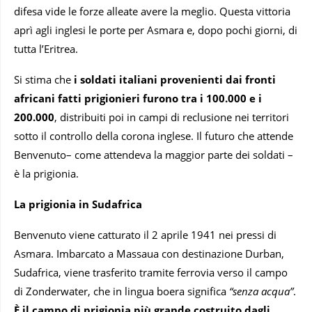
difesa vide le forze alleate avere la meglio. Questa vittoria
aprì agli inglesi le porte per Asmara e, dopo pochi giorni, di
tutta l’Eritrea.
Si stima che
i soldati italiani provenienti dai fronti
africani fatti prigionieri furono tra i 100.000 e i
200.000
, distribuiti poi in campi di reclusione nei territori
sotto il controllo della corona inglese. Il futuro che attende
Benvenuto– come attendeva la maggior parte dei soldati –
è la prigionia.
La prigionia in Sudafrica
Benvenuto viene catturato il 2 aprile 1941 nei pressi di
Asmara. Imbarcato a Massaua con destinazione Durban,
Sudafrica, viene trasferito tramite ferrovia verso il campo
di Zonderwater, che in lingua boera significa
“senza acqua”
.
È il campo di prigionia più grande costruito dagli