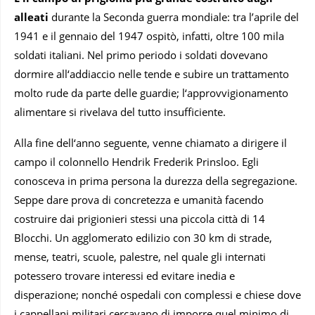
alleati
durante la Seconda guerra mondiale: tra l’aprile del
1941 e il gennaio del 1947 ospitò, infatti, oltre 100 mila
soldati italiani. Nel primo periodo i soldati dovevano
dormire all‘addiaccio nelle tende e subire un trattamento
molto rude da parte delle guardie; l‘approvvigionamento
alimentare si rivelava del tutto insufficiente.
Alla fine dell‘anno seguente, venne chiamato a dirigere il
campo il colonnello Hendrik Frederik Prinsloo. Egli
conosceva in prima persona la durezza della segregazione.
Seppe dare prova di concretezza e umanità facendo
costruire dai prigionieri stessi una piccola città di 14
Blocchi. Un agglomerato edilizio con 30 km di strade,
mense, teatri, scuole, palestre, nel quale gli internati
potessero trovare interessi ed evitare inedia e
disperazione; nonché ospedali con complessi e chiese dove
i cappellani militari cercavano di imporre quel minimo di