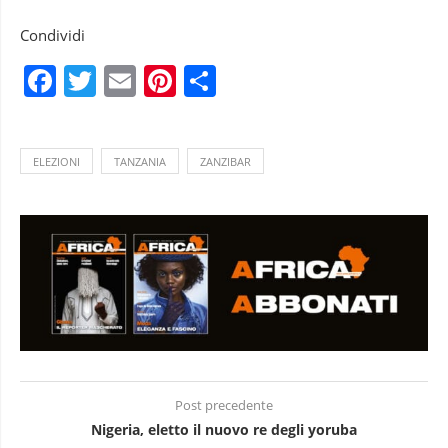
Condividi
Facebook
Twitter
Email
Pinterest
Condividi
ELEZIONI
TANZANIA
ZANZIBAR
Post precedente
Nigeria, eletto il nuovo re degli yoruba