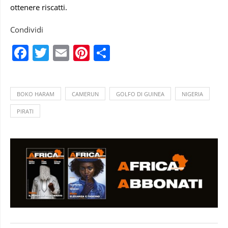
ottenere riscatti.
Condividi
Facebook
Twitter
Email
Pinterest
Condividi
BOKO HARAM
CAMERUN
GOLFO DI GUINEA
NIGERIA
PIRATI