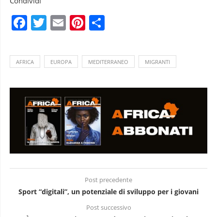
Condividi
Facebook
Twitter
Email
Pinterest
Condividi
AFRICA
EUROPA
MEDITERRANEO
MIGRANTI
Post precedente
Sport “digitali”, un potenziale di sviluppo per i giovani
Post successivo