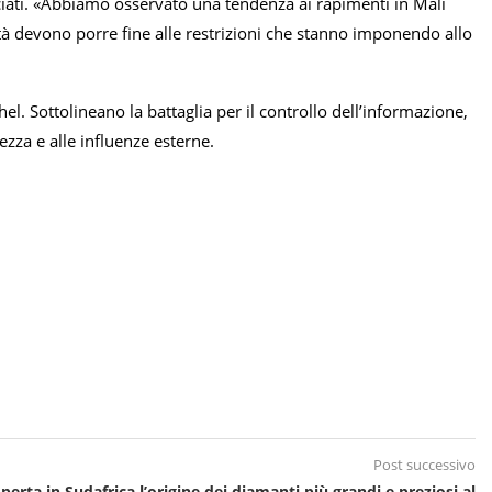
sciati. «Abbiamo osservato una tendenza ai rapimenti in Mali
ità devono porre fine alle restrizioni che stanno imponendo allo
el. Sottolineano la battaglia per il controllo dell’informazione,
ezza e alle influenze esterne.
Post successivo
perta in Sudafrica l’origine dei diamanti più grandi e preziosi al