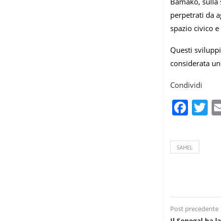
Bamako, sulla s
perpetrati da a
spazio civico e
Questi sviluppi
considerata un 
Condividi
Fac
T
SAHEL
Post precedente
Il Senegal ha l