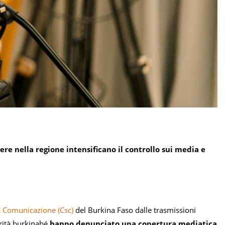
ere nella regione intensificano il controllo sui media e
la Comunicazione (Csc)
del Burkina Faso dalle trasmissioni
orità burkinabé
hanno denunciato una copertura mediatica