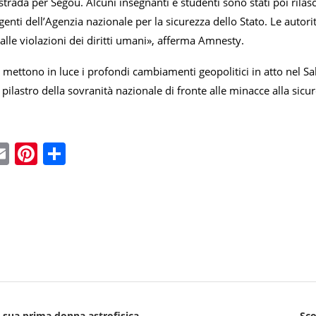
trada per Ségou. Alcuni insegnanti e studenti sono stati poi rila
genti dell’Agenzia nazionale per la sicurezza dello Stato. Le autor
 alle violazioni dei diritti umani», afferma Amnesty.
 mettono in luce i profondi cambiamenti geopolitici in atto nel Sah
pilastro della sovranità nazionale di fronte alle minacce alla sicur
ebook
witter
Email
Pinterest
Condividi
a sua prima donna astrofisica
Sco