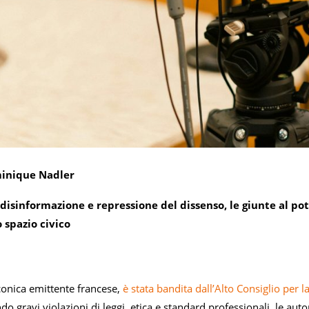
minique Nadler
 disinformazione e repressione del dissenso, le giunte al pot
 spazio civico
conica emittente francese,
è stata bandita dall’Alto Consiglio per 
ndo gravi violazioni di leggi, etica e standard professionali, le aut