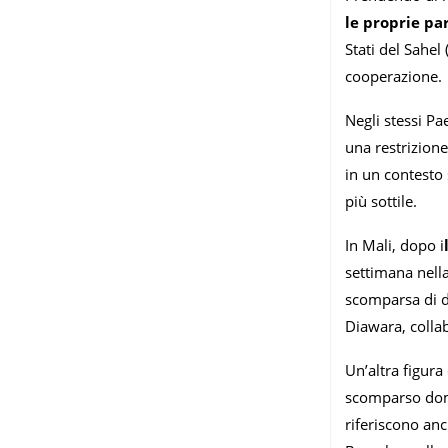
le proprie pa
Stati del Sahel
cooperazione.
Negli stessi Pa
una restrizione
in un contesto 
più sottile.
In Mali, dopo i
settimana nella
scomparsa di di
Diawara, collab
Un’altra figura 
scomparso domen
riferiscono an