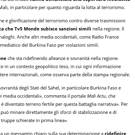
Mali, in particolare per quanto riguarda la lotta al terrorismo.
e e glorificazione del terrorismo contro diverse trasmissioni
ta che Tv5 Monde subisce sanzioni simili
nella regione. Il
analoghi. Anche altri media occidentali, come Radio France
 mediatico del Burkina Faso per violazioni simili.
one
che sta ridefinendo alleanze e sovranità nella regione.
e in un contesto geopolitico teso, in cui ogni informazione
potere internazionali, come osserva parte della stampa regionale.
vranità degli Stati del Sahel, in particolare Burkina Faso e
ei media occidentali», commenta il portale
Mali Actu
, che
, è diventato terreno fertile per questa battaglia narrativa». Per
e può minare direttamente gli sforzi di stabilizzazione e di
 truppe schierate in prima linea».
ia un messaggio chiaro sulla sua determinazione a
ridefinire