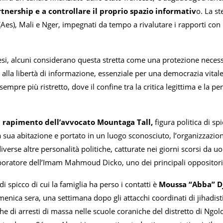
rtnership e a controllare il proprio spazio informativ
o. La st
 (Aes), Mali e Nger, impegnati da tempo a rivalutare i rapporti con
esi, alcuni considerano questa stretta come una protezione necess
 alla libertà di informazione, essenziale per una democrazia vitale. 
sempre più ristretto, dove il confine tra la critica legittima e la 
l rapimento dell’avvocato Mountaga Tall,
figura politica di sp
 sua abitazione e portato in un luogo sconosciuto, l’organizzazio
verse altre personalità politiche, catturate nei giorni scorsi da 
oratore dell’Imam Mahmoud Dicko, uno dei principali oppositori del
di spicco di cui la famiglia ha perso i contatti è
Moussa “Abba” D
ica sera, una settimana dopo gli attacchi coordinati di jihadisti 
che di arresti di massa nelle scuole coraniche del distretto di Ng