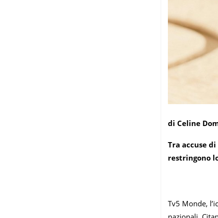
di Celine Do
Tra accuse di
restringono lo
Tv5 Monde, l’i
nazionali. Cita