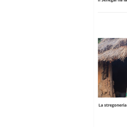
L’ombra del cianuro sulla strage di elefanti
La stregoneria
in...
6 Agosto 2026