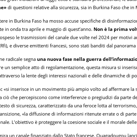
me»
di questioni relative alla sicurezza, sia in Burkina Faso che in 
tere in Burkina Faso ha mosso accuse specifiche di disinformazion
te in onda tra aprile e maggio di quest’anno.
Non è la prima vol
sospeso le trasmissioni del canale due volte nel 2024 per motivi 
(Rfi), e diverse emittenti francesi, sono stati banditi dal panorama
ne radicale segna
una nuova fase nella guerra dell’informazi
re un semplice atto di regolamentazione, questa misura si inserisc
attraverso la lente degli interessi nazionali e delle dinamiche di 
sc «si inserisce in un movimento più ampio volto ad affermare la so
e a ciò che percepiscono come interferenze o pregiudizi da parte d
ntesto di sicurezza, caratterizzato da una feroce lotta al terrorismo
transizione, «la diffusione di informazioni ritenute errate o di part
nale. L’obiettivo è proteggere la coesione sociale e il morale delle
ira un canale finanziato dallo Stato francese, Ouagadougou lanc