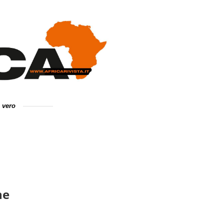
e vero
ne