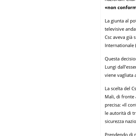
«non confor
La giunta al po
televisive anda
Csc aveva già 
Internationale 
Questa decisio
Lungi dall’esse
viene vagliata 
La scelta del C
Mali, di front
precisa: «Il co
le autorità di 
sicurezza nazio
Prendendo di m