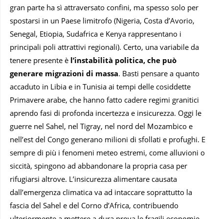
gran parte ha sì attraversato confini, ma spesso solo per
spostarsi in un Paese limitrofo (Nigeria, Costa d’Avorio,
Senegal, Etiopia, Sudafrica e Kenya rappresentano i
principali poli attrattivi regionali). Certo, una variabile da
tenere presente è
l’instabilità politica, che può
generare migrazioni di massa
. Basti pensare a quanto
accaduto in Libia e in Tunisia ai tempi delle cosiddette
Primavere arabe, che hanno fatto cadere regimi granitici
aprendo fasi di profonda incertezza e insicurezza. Oggi le
guerre nel Sahel, nel Tigray, nel nord del Mozambico e
nell’est del Congo generano milioni di sfollati e profughi. E
sempre di più i fenomeni meteo estremi, come alluvioni o
siccità, spingono ad abbandonare la propria casa per
rifugiarsi altrove. L’insicurezza alimentare causata
dall’emergenza climatica va ad intaccare soprattutto la
fascia del Sahel e del Corno d’Africa, contribuendo
ulteriormente a mettere a dura prova le fragili economie