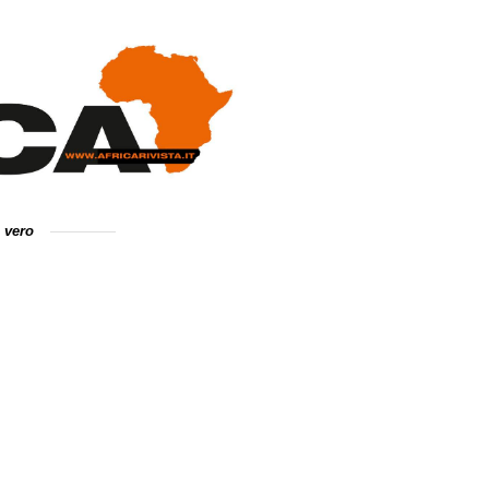
e vero