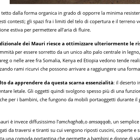
un tetto dalla forma organica in grado di opporre la minima resistenza
sti contesti; gli spazi fra i limiti del telo di copertura e il terreno 
ione estiva per permettere all’aria di fluire.
dizionale dei Mauri riesce a ottimizzare ulteriormente le ri
ommità per essere sorretto da un unico alto palo centrale in legno
uareg o nelle aree fra Somalia, Kenya ed Etiopia vedono tende realiz
lizzando rami ricurvi che possono arrivare a raggiungere una form
o da apprendere da questa scarna essenzialità
: il deserto
entare letale. Gli oggetti quindi svolgono spesso più di una funzio
he per i bambini, che fungono da mobili portaoggetti durante il gio
uri è invece diffusissimo l’
amchaghab
,o
amsaqqab
, un semplice 
gati da traversi e tiranti su cui vengono riposti cuscini, coperte e 
enta una comoda portantina che permette a bambini e donne di vi