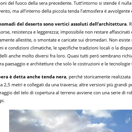
oni del fuoco della sera precedente. Tutt’intorno si stende il null
ento, ma all’interno della piccola tenda l’atmosfera è avvolgente e
nomadi del deserto sono vertici assoluti dell’architettura
. 
sorse, resistenza e leggerezza; impossibile non restare affascinati
ente allestite, o smontate e caricate sui dromedari. Non esiste u
ni e condizioni climatiche, le specifiche tradizioni locali o la dispo
elli anche molto diversi fra loro. Quasi tutti però sembrano rich
ra paesaggio e architetture che solo le costruzioni e le tecnologie
bera è detta anche tenda nera
, perché storicamente realizzata 
irca 2,5 metri e collegati da una traversa; altre versioni più grandi
raggio del telo di copertura al terreno avviene con una serie di rob
pi.