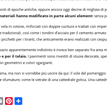
nti di epoche antiche, eppure ancora oggi decine di migliaia di p
materiali hanno modificato in parte alcuni element
i senza p
da vela in cotone, rinforzati con doppie cuciture e trattati con imp
de tradizionali, così come i tondini d’acciaio per il cemento armato s
i picchetti per i tiranti, che anticamente erano realizzati con cespu
spazio apparentemente indistinto è invece ben separato fra area m
 e per il telaio.
I pavimenti sono rivestiti di stuoie decorate, spess
vi geometrici e colori sgargianti.
ama, ma non si vorrebbe più uscire da qui: il sole del pomeriggio f
si e sfumature, come le vetrate di una cattedrale gotica. Una catted
ebook
witter
Email
Pinterest
Condividi