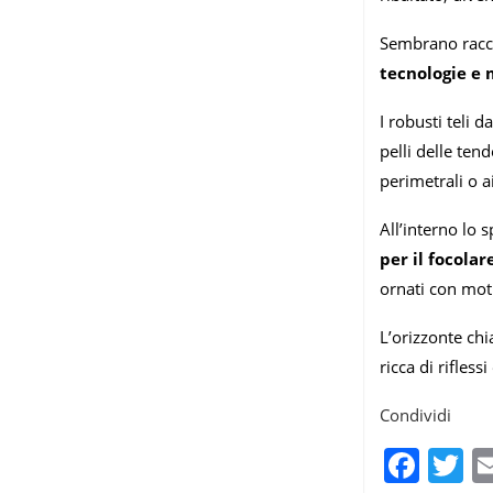
Sembrano racco
tecnologie e 
I robusti teli 
pelli delle ten
perimetrali o a
All’interno lo 
per il focolare
ornati con moti
L’orizzonte chi
ricca di rifles
Condividi
Fac
T