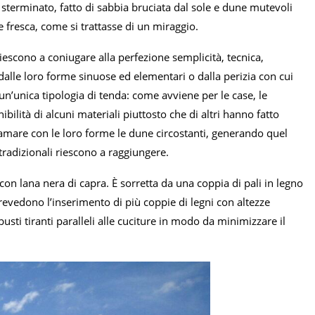
a sterminato, fatto di sabbia bruciata dal sole e dune mutevoli
 fresca, come si trattasse di un miraggio.
Riescono a coniugare alla perfezione semplicità, tecnica,
 dalle loro forme sinuose ed elementari o dalla perizia con cui
n’unica tipologia di tenda: come avviene per le case, le
nibilità di alcuni materiali piuttosto che di altri hanno fatto
iamare con le loro forme le dune circostanti, generando quel
 tradizionali riescono a raggiungere.
con lana nera di capra. È sorretta da una coppia di pali in legno
 prevedono l’inserimento di più coppie di legni con altezze
usti tiranti paralleli alle cuciture in modo da minimizzare il