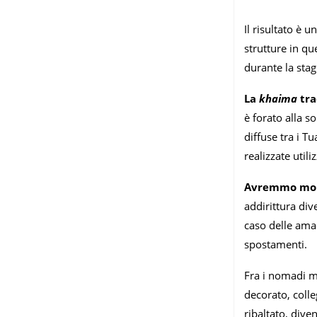
Il risultato è 
strutture in que
durante la stag
La
khaima
tra
è forato alla s
diffuse tra i T
realizzate uti
Avremmo molt
addirittura div
caso delle amac
spostamenti.
Fra i nomadi ma
decorato, colle
ribaltato, div