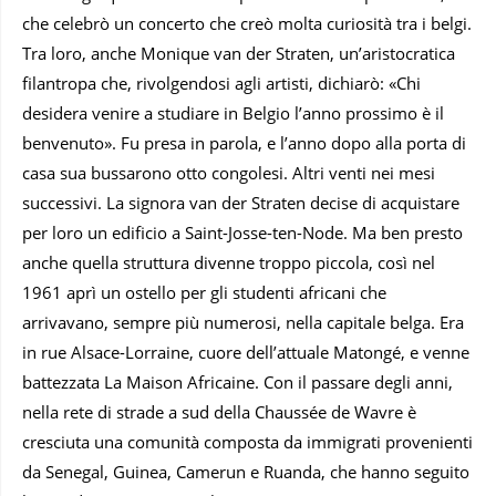
che celebrò un concerto che creò molta curiosità tra i belgi.
Tra loro, anche Monique van der Straten, un’aristocratica
filantropa che, rivolgendosi agli artisti, dichiarò: «Chi
desidera venire a studiare in Belgio l’anno prossimo è il
benvenuto». Fu presa in parola, e l’anno dopo alla porta di
casa sua bussarono otto congolesi. Altri venti nei mesi
successivi. La signora van der Straten decise di acquistare
per loro un edificio a Saint-Josse-ten-Node. Ma ben presto
anche quella struttura divenne troppo piccola, così nel
1961 aprì un ostello per gli studenti africani che
arrivavano, sempre più numerosi, nella capitale belga. Era
in rue Alsace-Lorraine, cuore dell’attuale Matongé, e venne
battezzata La Maison Africaine. Con il passare degli anni,
nella rete di strade a sud della Chaussée de Wavre è
cresciuta una comunità composta da immigrati provenienti
da Senegal, Guinea, Camerun e Ruanda, che hanno seguito