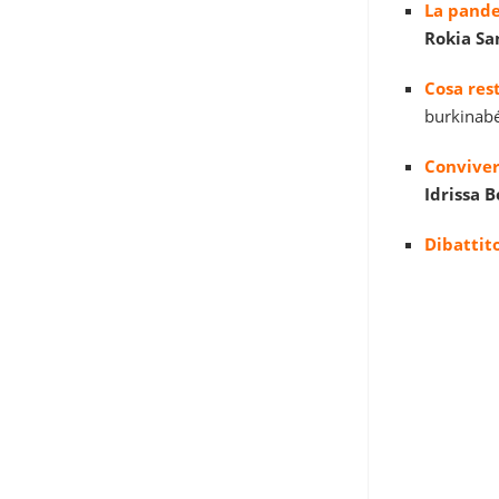
La pande
Rokia Sa
Cosa res
burkinab
Convivere
Idrissa 
Dibattit