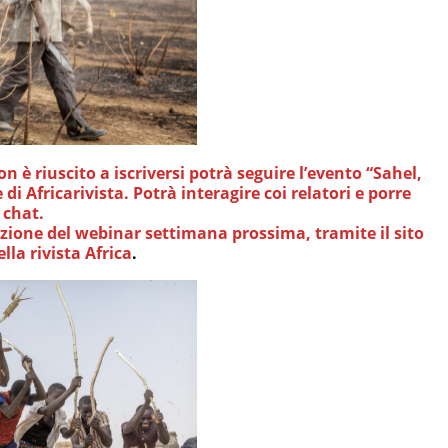
 è riuscito a iscriversi potrà seguire l’evento “Sahel,
di Africarivista. Potrà interagire coi relatori e porre
 chat.
azione del webinar settimana prossima, tramite il sito
lla rivista Africa
.