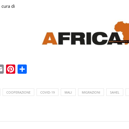
 cura di
ebook
witter
Email
Pinterest
Condividi
COOPERAZIONE
COVID-19
MALI
MIGRAZIONI
SAHEL