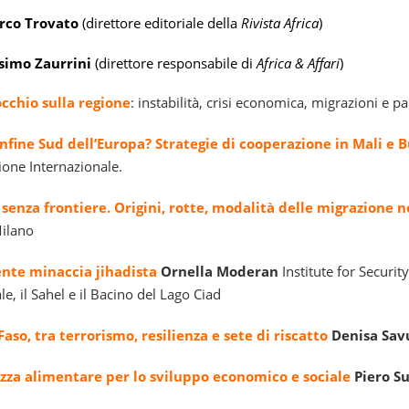
rco Trovato
(direttore editoriale della
Rivista Africa
)
simo Zaurrini
(direttore responsabile di
Africa & Affari
)
occhio sulla regione
: instabilità, crisi economica, migrazioni e 
onfine Sud dell’Europa? Strategie di cooperazione in Mali e B
one Internazionale.
senza frontiere. Origini, rotte, modalità delle migrazione n
Milano
ente minaccia jihadista
Ornella Moderan
Institute for Security
e, il Sahel e il Bacino del Lago Ciad
aso, tra terrorismo, resilienza e sete di riscatto
Denisa Sav
ezza alimentare per lo sviluppo economico e sociale
Piero S