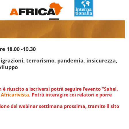
e 18.00 -19.30
grazioni, terrorismo, pandemia, insicurezza,
viluppo
è riuscito a iscriversi potrà seguire l’evento “Sahel,
Africarivista
. Potrà interagire coi relatori e porre
zione del webinar settimana prossima, tramite il sito