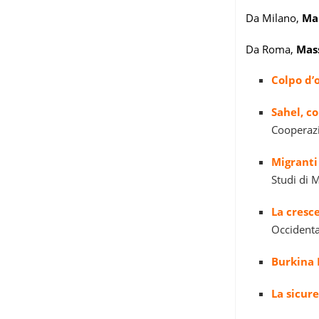
Da Milano,
Ma
Da Roma,
Mas
Colpo d’
Sahel, c
Cooperazi
Migranti 
Studi di 
La cresc
Occidental
Burkina F
La sicur