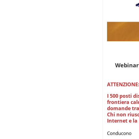
Webinar 
ATTENZIONE
I 500 posti d
frontiera cal
domande tram
Chi non riusc
Internet e la
Conducono