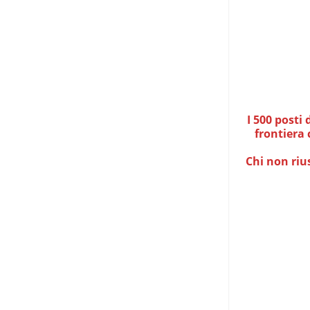
I 500 posti
frontiera 
Chi non riu