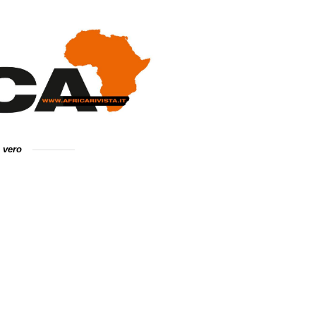
e vero