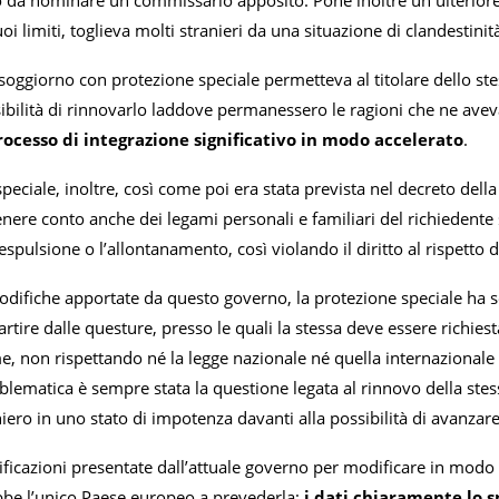
nto da nominare un commissario apposito. Pone inoltre un ulterior
oi limiti, toglieva molti stranieri da una situazione di clandestinità
soggiorno con protezione speciale permetteva al titolare dello st
ibilità di rinnovarlo laddove permanessero le ragioni che ne ave
rocesso di integrazione significativo in modo accelerato
.
peciale, inoltre, così come poi era stata prevista nel decreto del
enere conto anche dei legami personali e familiari del richiedente s
spulsione o l’allontanamento, così violando il diritto al rispetto de
 modifiche apportate da questo governo, la protezione speciale ha
artire dalle questure, presso le quali la stessa deve essere richies
ime, non rispettando né la legge nazionale né quella internazionale
oblematica è sempre stata la questione legata al rinnovo della st
aniero in uno stato di impotenza davanti alla possibilità di avanzare
ificazioni presentate dall’attuale governo per modificare in modo 
rebbe l’unico Paese europeo a prevederla;
i dati chiaramente lo 