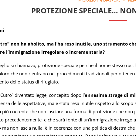
MIGRAZIONI e DIASPORE
NER
PROTEZIONE SPECIALE… NON 
ni
utro” non ha abolito, ma l’ha reso inutile, uno strumento ch
re l’immigrazione irregolare o incrementarla?
glio si chiamava, protezione speciale perché il nome stesso racch
loro che non rientrano nei procedimenti tradizionali per ottenere
ento dello status di rifugiato.
 Cutro” diventato legge, concepito dopo l
’ennesima strage di m
erenza delle aspettative, ma è stata resa inutile rispetto allo scopo
ta più coerente che non lasciare una forma di protezione che non 
to precedentemente, e che sarà fonte di un’immigrazione irregol
o ma non lascia nulla, è in coerenza con una politica di destra c