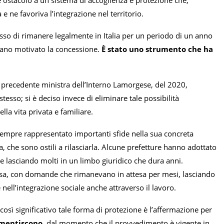
e ostacolo a un sistema di accoglienza e protezione che,
 e ne favoriva l’integrazione nel territorio.
esso di rimanere legalmente in Italia per un periodo di un anno
vano motivato la concessione.
È stato uno strumento che ha
la precedente ministra dell’Interno Lamorgese, del 2020,
tesso; si è deciso invece di eliminare tale possibilità
lla vita privata e familiare.
 sempre rappresentato importanti sfide nella sua concreta
ta, che sono ostili a rilasciarla. Alcune prefetture hanno adottato
 e lasciando molti in un limbo giuridico che dura anni.
essa, con domande che rimanevano in attesa per mesi, lasciando
 nell’integrazione sociale anche attraverso il lavoro.
così significativo tale forma di protezione è l’affermazione per
smentiscono
, dal momento che il provvedimento è vigente in