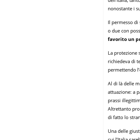
dell’Italia, ta
nonostante i su
Il permesso di 
o due con poss
favorito un p
La protezione s
richiedeva di t
permettendo l’e
Al di là delle
attuazione: a p
prassi illegitt
Altrettanto pr
di fatto lo str
Una delle giust
cui l’Italia sa