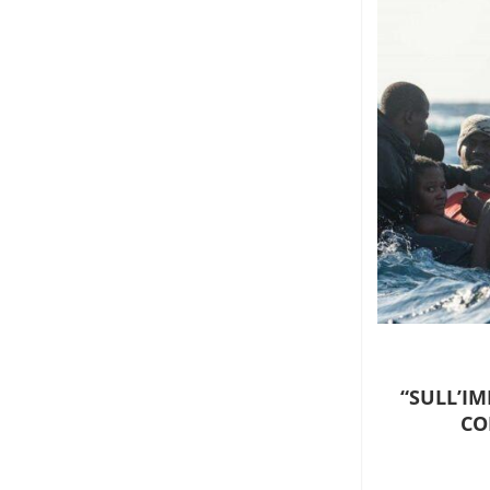
“SULL’I
CO