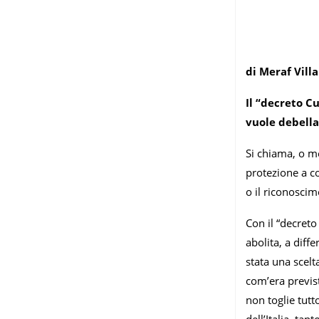
di Meraf Villa
Il “decreto C
vuole debella
Si chiama, o me
protezione a co
o il riconoscim
Con il “decreto
abolita, a diff
stata una scel
com’era previs
non toglie tutt