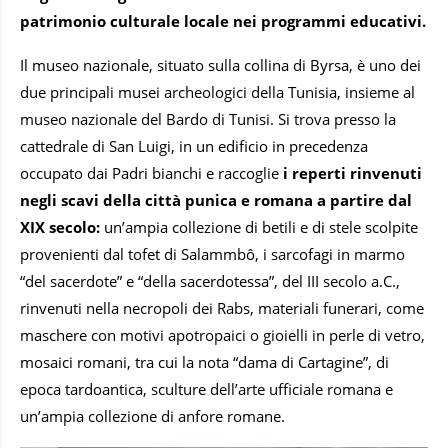
patrimonio culturale locale nei programmi educativi.
Il museo nazionale, situato sulla collina di Byrsa, è uno dei
due principali musei archeologici della Tunisia, insieme al
museo nazionale del Bardo di Tunisi. Si trova presso la
cattedrale di San Luigi, in un edificio in precedenza
occupato dai Padri bianchi e raccoglie
i reperti rinvenuti
negli scavi della città punica e romana a partire dal
XIX secolo:
un’ampia collezione di betili e di stele scolpite
provenienti dal tofet di Salammbô, i sarcofagi in marmo
“del sacerdote” e “della sacerdotessa”, del III secolo a.C.,
rinvenuti nella necropoli dei Rabs, materiali funerari, come
maschere con motivi apotropaici o gioielli in perle di vetro,
mosaici romani, tra cui la nota “dama di Cartagine”, di
epoca tardoantica, sculture dell’arte ufficiale romana e
un’ampia collezione di anfore romane.