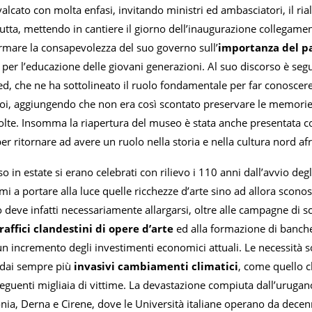
alcato con molta enfasi, invitando ministri ed ambasciatori, il r
utta, mettendo in cantiere il giorno dell’inaugurazione collegamen
ermare la consapevolezza del suo governo sull’
importanza del pat
per l’educazione delle giovani generazioni. Al suo discorso è segu
, che ne ha sottolineato il ruolo fondamentale per far conoscere 
poi, aggiungendo che non era così scontato preservare le memorie a
olte. Insomma la riapertura del museo è stata anche presentata come
er ritornare ad avere un ruolo nella storia e nella cultura nord af
o in estate si erano celebrati con rilievo i 110 anni dall’avvio deg
 primi a portare alla luce quelle ricchezze d’arte sino ad allora sco
o deve infatti necessariamente allargarsi, oltre alle campagne di sc
raffici clandestini di opere d’arte
ed alla formazione di banche 
un incremento degli investimenti economici attuali. Le necessità 
 dai sempre più
invasivi cambiamenti climatici
, come quello c
eguenti migliaia di vittime. La devastazione compiuta dall’urugano D
onia, Derna e Cirene, dove le Università italiane operano da decen