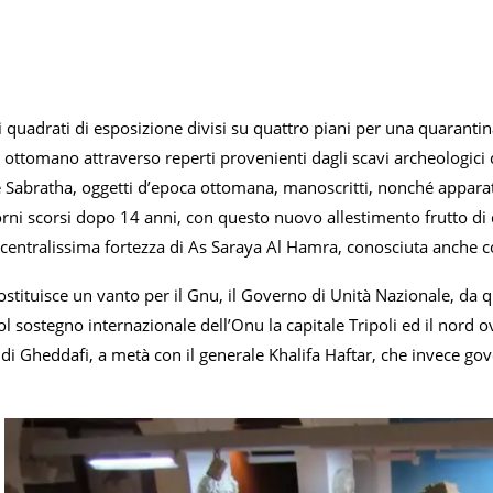
 quadrati di esposizione divisi su quattro piani per una quarantina d
 ottomano attraverso reperti provenienti dagli scavi archeologici c
Sabratha, oggetti d’epoca ottomana, manoscritti, nonché apparati m
orni scorsi dopo 14 anni, con questo nuovo allestimento frutto di 
 centralissima fortezza di As Saraya Al Hamra, conosciuta anche c
costituisce un vanto per il Gnu, il Governo di Unità Nazionale, d
ol sostegno internazionale dell’Onu la capitale Tripoli ed il nord ov
i Gheddafi, a metà con il generale Khalifa Haftar, che invece gov