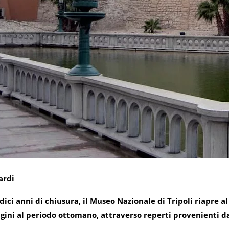
ardi
ici anni di chiusura, il Museo Nazionale di Tripoli riapre al
igini al periodo ottomano, attraverso reperti provenienti da