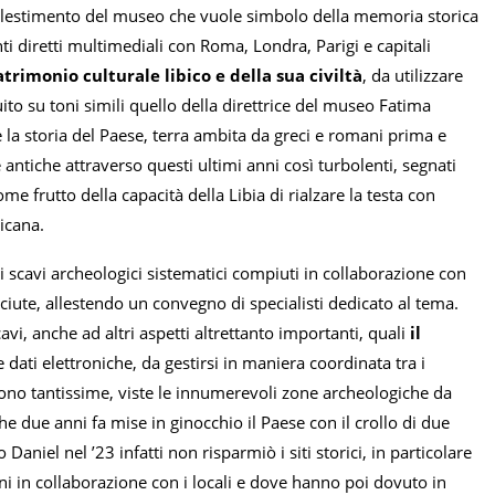
iallestimento del museo che vuole simbolo della memoria storica
ti diretti multimediali con Roma, Londra, Parigi e capitali
rimonio culturale libico e della sua civiltà
, da utilizzare
ito su toni simili quello della direttrice del museo Fatima
la storia del Paese, terra ambita da greci e romani prima e
ntiche attraverso questi ultimi anni così turbolenti, segnati
 frutto della capacità della Libia di rialzare la testa con
ricana.
li scavi archeologici sistematici compiuti in collaborazione con
nosciute, allestendo un convegno di specialisti dedicato al tema.
avi, anche ad altri aspetti altrettanto importanti, quali
il
dati elettroniche, da gestirsi in maniera coordinata tra i
sono tantissime, viste le innumerevoli zone archeologiche da
he due anni fa mise in ginocchio il Paese con il crollo di due
aniel nel ’23 infatti non risparmiò i siti storici, in particolare
ni in collaborazione con i locali e dove hanno poi dovuto in