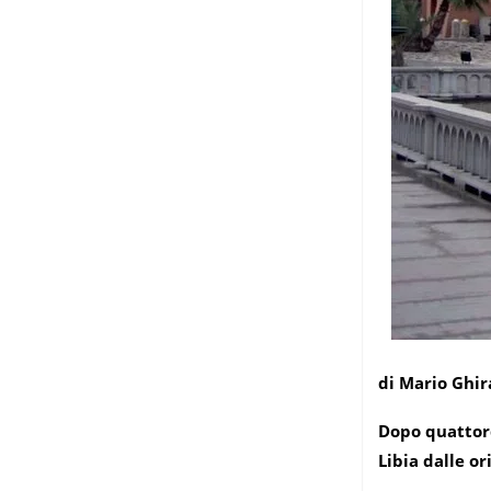
di Mario Ghir
Dopo quattord
Libia dalle or