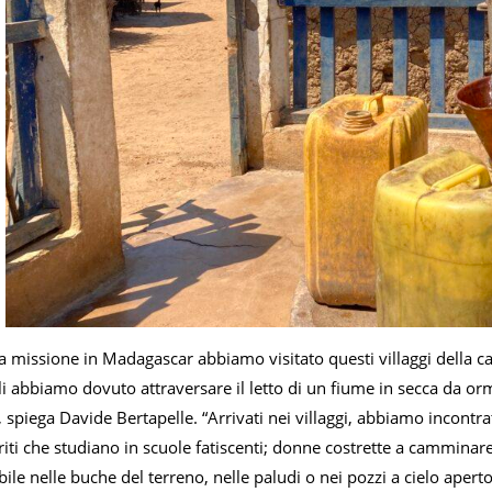
a missione in Madagascar abbiamo visitato questi villaggi della c
li abbiamo dovuto attraversare il letto di un fiume in secca da o
 spiega Davide Bertapelle. “Arrivati nei villaggi, abbiamo incontr
ti che studiano in scuole fatiscenti; donne costrette a camminare
ile nelle buche del terreno, nelle paludi o nei pozzi a cielo ape