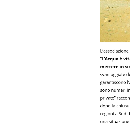
L’associazione
“
L’Acqua è vit
mettere in si
svantaggiate de
garantiscono l’a
sono numeri in
private” racco
dopo la chiusur
regioni a Sud d
una situazione 