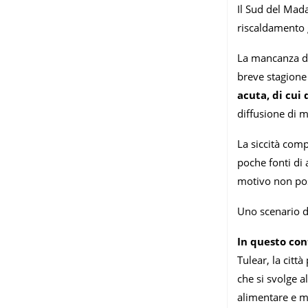
Il Sud del Mada
riscaldamento 
La mancanza di 
breve stagione
acuta, di cui 
diffusione di ma
La siccità comp
poche fonti di 
motivo non pos
Uno scenario d
In questo con
Tulear, la citt
che si svolge a
alimentare e me