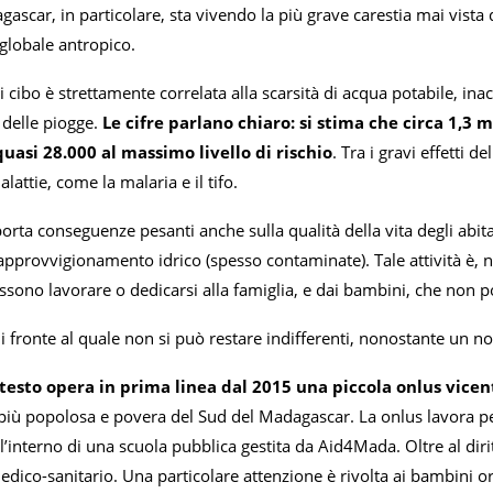
gascar, in particolare, sta vivendo la più grave carestia mai vista
globale antropico.
cibo è strettamente correlata alla scarsità di acqua potabile, inac
 delle piogge.
Le cifre parlano chiaro: si stima che circa 1,3 
quasi 28.000 al massimo livello di rischio
. Tra i gravi effetti 
lattie, come la malaria e il tifo.
orta conseguenze pesanti anche sulla qualità della vita degli abitan
approvvigionamento idrico (spesso contaminate). Tale attività è, 
sono lavorare o dedicarsi alla famiglia, e dai bambini, che non 
i fronte al quale non si può restare indifferenti, nonostante un 
testo opera in prima linea dal 2015 una piccola onlus vicen
à più popolosa e povera del Sud del Madagascar. La onlus lavora p
ll’interno di una scuola pubblica gestita da Aid4Mada. Oltre al diri
dico-sanitario. Una particolare attenzione è rivolta ai bambini or