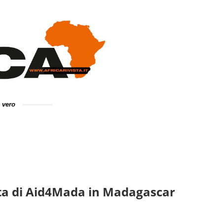
e vero
otta di Aid4Mada in Madagascar