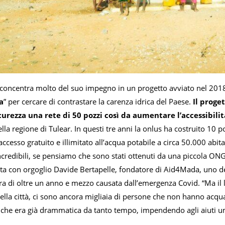
 concentra molto del suo impegno in un progetto avviato nel 2018,
a
” per cercare di contrastare la carenza idrica del Paese.
Il proget
curezza una rete di 50 pozzi così da aumentare l’accessibilit
lla regione di Tulear. In questi tre anni la onlus ha costruito 10 
ccesso gratuito e illimitato all’acqua potabile a circa 50.000 abitant
credibili, se pensiamo che sono stati ottenuti da una piccola ONG
nta con orgoglio Davide Bertapelle, fondatore di Aid4Mada, uno dei
a di oltre un anno e mezzo causata dall’emergenza Covid. “Ma il la
ella città, ci sono ancora migliaia di persone che non hanno acqu
che era già drammatica da tanto tempo, impendendo agli aiuti uman