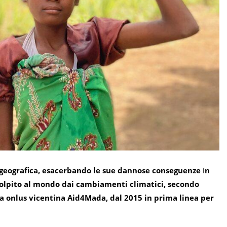
 geografica, esacerbando le sue dannose conseguenze
i
n
ù colpito al mondo dai cambiamenti climatici, secondo
lla onlus vicentina Aid4Mada, dal 2015 in prima linea per