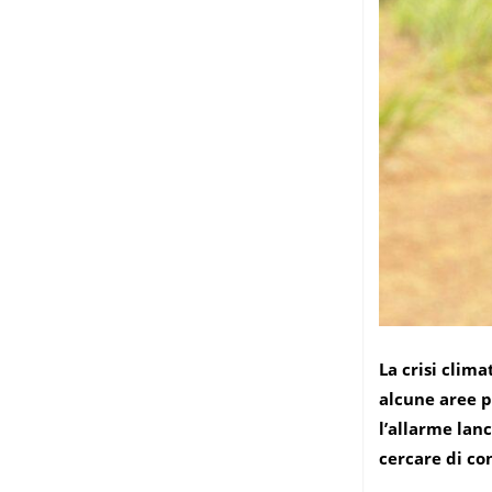
La crisi cli
alcune aree p
l’allarme lan
cercare di co