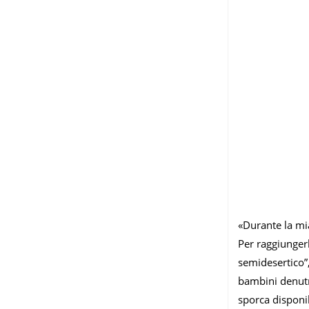
«Durante la mi
Per raggiunger
semidesertico”,
bambini denutri
sporca disponib