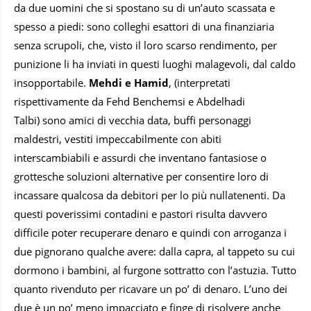
da due uomini che si spostano su di un’auto scassata e
spesso a piedi: sono colleghi esattori di una finanziaria
senza scrupoli, che, visto il loro scarso rendimento, per
punizione li ha inviati in questi luoghi malagevoli, dal caldo
insopportabile.
Mehdi e Hamid
, (interpretati
rispettivamente da Fehd Benchemsi e Abdelhadi
Talbi) sono amici di vecchia data, buffi personaggi
maldestri, vestiti impeccabilmente con abiti
interscambiabili e assurdi che inventano fantasiose o
grottesche soluzioni alternative per consentire loro di
incassare qualcosa da debitori per lo più nullatenenti. Da
questi poverissimi contadini e pastori risulta davvero
difficile poter recuperare denaro e quindi con arroganza i
due pignorano qualche avere: dalla capra, al tappeto su cui
dormono i bambini, al furgone sottratto con l’astuzia. Tutto
quanto rivenduto per ricavare un po’ di denaro. L’uno dei
due è un po’ meno impacciato e finge di risolvere anche