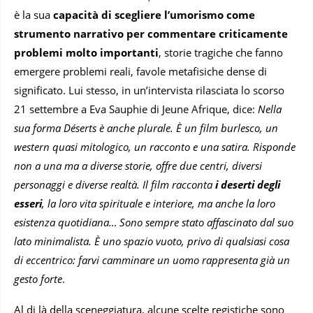
è la sua
capacità di scegliere l’umorismo come
strumento narrativo per commentare criticamente
problemi molto importanti
, storie tragiche che fanno
emergere problemi reali, favole metafisiche dense di
significato. Lui stesso, in un’intervista rilasciata lo scorso
21 settembre a Eva Sauphie di Jeune Afrique, dice:
Nella
sua forma Déserts è anche plurale. È un film burlesco, un
western quasi mitologico, un racconto e una satira. Risponde
non a una ma a diverse storie, offre due centri, diversi
personaggi e diverse realtà. Il film racconta
i deserti degli
esseri
, la loro vita spirituale e interiore, ma anche la loro
esistenza quotidiana…
Sono sempre stato affascinato dal suo
lato minimalista. È uno spazio vuoto, privo di qualsiasi cosa
di eccentrico: farvi camminare un uomo rappresenta già un
gesto forte
.
Al di là della sceneggiatura, alcune scelte registiche sono