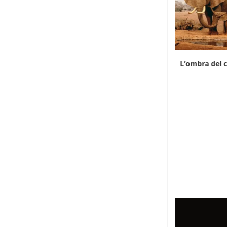
Il divario di prezzo riaccende il contrabbando
L’ombra del c
di...
7 Agosto 2026