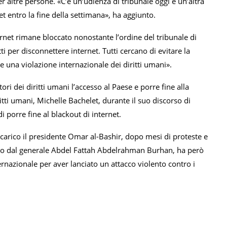
r altre persone. «C’è un’udienza di tribunale oggi e un’altra
entro la fine della settimana», ha aggiunto.
net rimane bloccato nonostante l’ordine del tribunale di
 per disconnettere internet. Tutti cercano di evitare la
 una violazione internazionale dei diritti umani».
ori dei diritti umani l’accesso al Paese e porre fine alla
itti umani, Michelle Bachelet, durante il suo discorso di
i porre fine al blackout di internet.
ncarico il presidente Omar al-Bashir, dopo mesi di proteste e
dato dal generale Abdel Fattah Abdelrahman Burhan, ha però
ernazionale per aver lanciato un attacco violento contro i