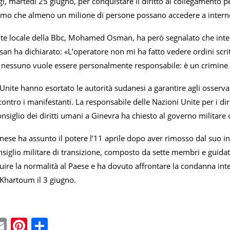
gi, martedì 25 giugno, per conquistare il diritto al collegamento pe
mo che almeno un milione di persone possano accedere a internet 
nte locale della Bbc, Mohamed Osman, ha però segnalato che inter
n ha dichiarato: «L’operatore non mi ha fatto vedere ordini scritti
, nessuno vuole essere personalmente responsabile: è un crimine e
i Unite hanno esortato le autorità sudanesi a garantire agli osservat
ontro i manifestanti. La responsabile delle Nazioni Unite per i dir
nsiglio dei diritti umani a Ginevra ha chiesto al governo militare d
nese ha assunto il potere l’11 aprile dopo aver rimosso dal suo i
Consiglio militare di transizione, composto da sette membri e gui
ituire la normalità al Paese e ha dovuto affrontare la condanna int
 Khartoum il 3 giugno.
ebook
witter
Email
Pinterest
Condividi