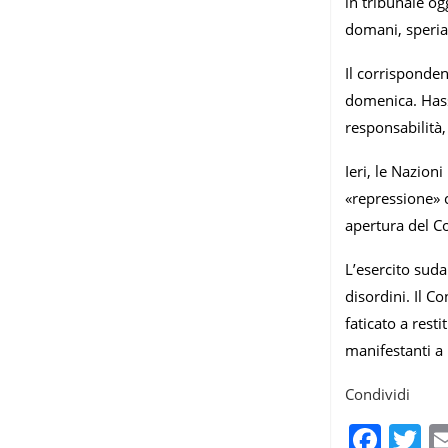
in tribunale og
domani, speria
Il corrisponde
domenica. Hassa
responsabilità
Ieri, le Nazion
«repressione» c
apertura del Co
L’esercito suda
disordini. Il 
faticato a rest
manifestanti a
Condividi
Fac
T