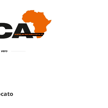
e vero
ocato