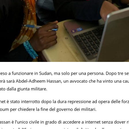
reso a funzionare in Sudan, ma solo per una persona. Dopo tre set
erà sarà Abdel-Adheem Hassan, un avvocato che ha vinto una caus
to dalla giunta militare.
net è stato interrotto dopo la dura repressione ad opera delle forz
oum per chiedere la fine del governo dei militari.
san è l’unico civile in grado di accedere a internet senza dover ri