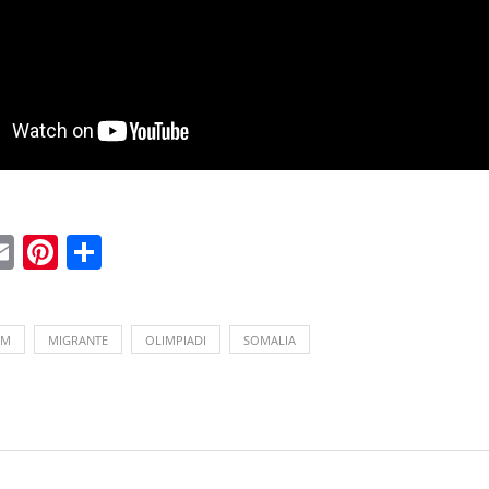
ebook
witter
Email
Pinterest
Condividi
LM
MIGRANTE
OLIMPIADI
SOMALIA