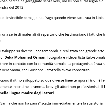
loso perché ha gareggiato senza velo, ma lei non si rassegna e qu
ondra del 2012.
a di invincibile coraggio naufraga quando viene catturata in Libia
.
con una serie di materiali di repertorio che testimoniano i fatti che 
o.
i sviluppa su diverse linee temporali, è realizzata con grande arte ne
 di
Deka Mohamed Osman
, fotografa e videoartista italo-somala
ntrare in contatto con la comunità somala. La protagonista è sua s
la vera Samia, che Giuseppe Catozzella aveva conosciuto.
, buono il ritmo sviluppato su due diverse linee temporali (non è fa
mente inseriti nel dramma, bravi gli attori non professionisti.
Il
ella lingua madre degli attori
.
“Samia che non ha paura” scatta immediatamente e la sua storia 