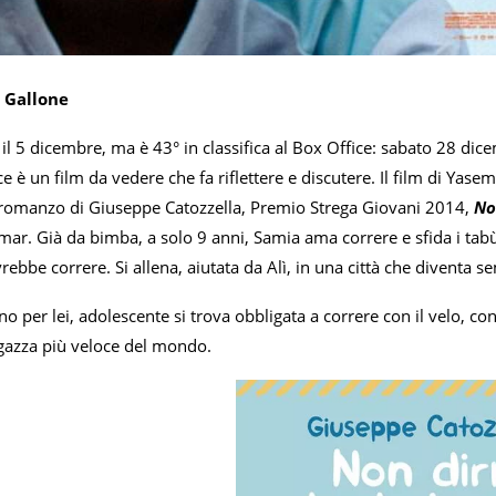
 Gallone
a il 5 dicembre, ma è 43° in classifica al Box Office: sabato 28 d
e è un film da vedere che fa riflettere e discutere. Il film di Yasem
romanzo di Giuseppe Catozzella, Premio Strega Giovani 2014,
No
ar. Già da bimba, a solo 9 anni, Samia ama correre e sfida i tabù
bbe correre. Si allena, aiutata da Alì, in una città che diventa s
no per lei, adolescente si trova obbligata a correre con il velo, cont
agazza più veloce del mondo.