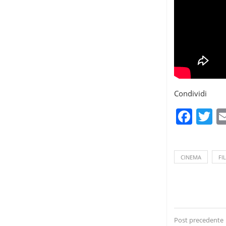
Condividi
Fac
T
CINEMA
FI
Post precedente