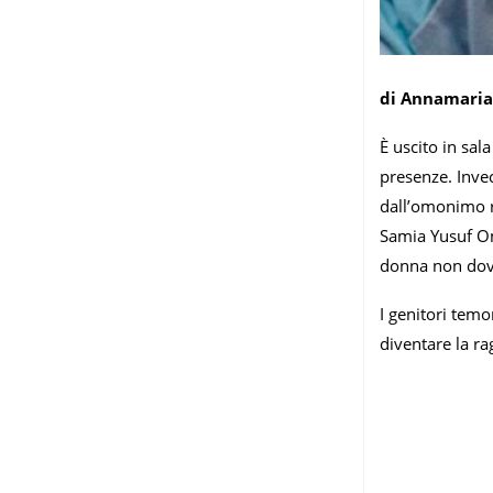
di Annamaria
È uscito in sal
presenze. Invec
dall’omonimo 
Samia Yusuf Om
donna non dovre
I genitori temo
diventare la r