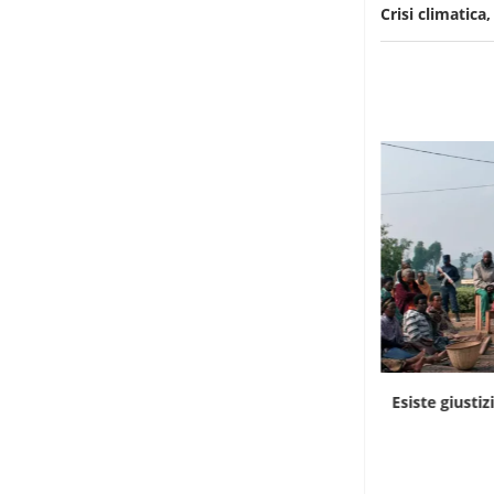
Crisi climatica,
Cinema, con “Clarissa” Virginia Woolf parla
Esiste giustizi
nigeriano
3 Giugno 2026